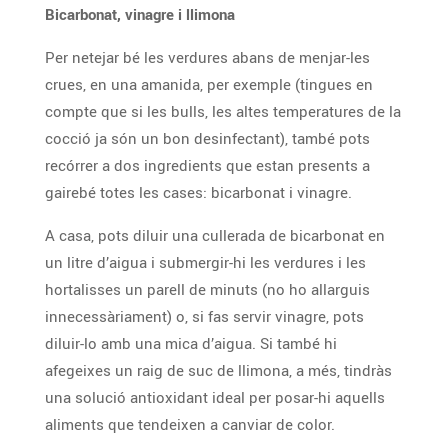
Bicarbonat, vinagre i llimona
Per netejar bé les verdures abans de menjar-les
crues, en una amanida, per exemple (tingues en
compte que si les bulls, les altes temperatures de la
cocció ja són un bon desinfectant), també pots
recórrer a dos ingredients que estan presents a
gairebé totes les cases: bicarbonat i vinagre.
A casa, pots diluir una cullerada de bicarbonat en
un litre d’aigua i submergir-hi les verdures i les
hortalisses un parell de minuts (no ho allarguis
innecessàriament) o, si fas servir vinagre, pots
diluir-lo amb una mica d’aigua. Si també hi
afegeixes un raig de suc de llimona, a més, tindràs
una solució antioxidant ideal per posar-hi aquells
aliments que tendeixen a canviar de color.