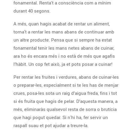
fonamental. Renta't a consciència com a mínim
durant 40 segons.
A més, quan hagis acabat de rentar un aliment,
torna't a rentar les mans abans de continuar amb
un altre producte. Pensa que si sempre ha estat
fonamental tenir les mans netes abans de cuinar,
ara ho és encara més i no està de més que agafis
l’hàbit. Un cop fet això, ja et pots posar a cuinar!
Per rentar les fruites i verdures, abans de cuinar-les
o preparar-les, especialment si te les has de menjar
crues, posa-les sota un raig d’aigua freda, fins i tot
si és fruita que hagis de pelar. D’aquesta manera, a
més, eliminaràs qualsevol resta de sorra o brutícia
que hagi pogut quedar. Si n'hi ha, fer servir un
raspall suau et pot ajudar a treure-la.