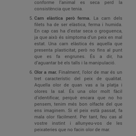
conforme l’animal es seca perd la
consistència que tenia.
Carn elàstica però ferma.
La carn dels
filets ha de ser elàstica, ferma i humida.
En cap cas ha d'estar seca o groguenca,
ja que això és símptoma d’un peix en mal
estat. Una carn elàstica és aquella que
presenta plasticitat, però no fins al punt
que es fa engrunes. És a dir, ha
d’aguantar bé els talls i la manipulació.
Olor a mar.
Finalment, l'olor de mar és un
tret característic del peix de qualitat.
Aquella olor de quan vas a la platja i
olores la sal. És una olor molt fàcil
d'identificar, perquè encara que no ho
pensem, tenim més bon olfacte del que
ens imaginem. Si el peix està passat, fa
mala olor fàcilment. Per tant, feu cas al
vostre instint i allunyeu-vos de les
peixateries que no facin olor de mar.