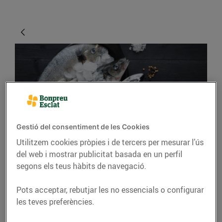
Gestió del consentiment de les Cookies
Utilitzem cookies pròpies i de tercers per mesurar l’ús
CONSELLS I HÀBITS SALUDABLES
del web i mostrar publicitat basada en un perfil
Com podem identificar
segons els teus hàbits de navegació.
el bon peix?
Pots acceptar, rebutjar les no essencials o configurar
13/d’agost/2019
les teves preferències.