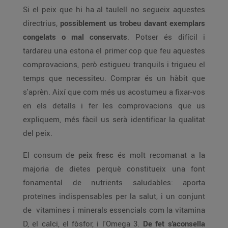
Si el peix que hi ha al taulell no segueix aquestes
directrius,
possiblement us trobeu davant exemplars
congelats o mal conservats
. Potser és difícil i
tardareu una estona el primer cop que feu aquestes
comprovacions, però estigueu tranquils i trigueu el
temps que necessiteu. Comprar és un hàbit que
s'aprèn. Així que com més us acostumeu a fixar-vos
en els detalls i fer les comprovacions que us
expliquem, més fàcil us serà identificar la qualitat
del peix.
El consum de
peix fresc
és molt recomanat a la
majoria de dietes perquè constitueix una font
fonamental de nutrients saludables: aporta
proteïnes indispensables per la salut, i un conjunt
de vitamines i minerals essencials com la vitamina
D, el calci, el fòsfor, i l'Omega 3.
De fet s'aconsella