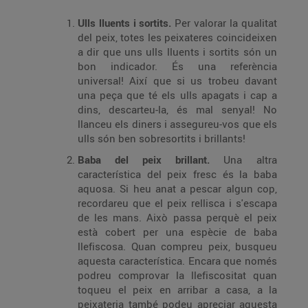
Ulls lluents i sortits.
Per valorar la qualitat
del peix, totes les peixateres coincideixen
a dir que uns ulls lluents i sortits són un
bon indicador. És una referència
universal! Així que si us trobeu davant
una peça que té els ulls apagats i cap a
dins, descarteu-la, és mal senyal! No
llanceu els diners i assegureu-vos que els
ulls són ben sobresortits i brillants!
Baba del peix brillant.
Una altra
característica del peix fresc és la baba
aquosa. Si heu anat a pescar algun cop,
recordareu que el peix rellisca i s'escapa
de les mans. Això passa perquè el peix
està cobert per una espècie de baba
llefiscosa. Quan compreu peix, busqueu
aquesta característica. Encara que només
podreu comprovar la llefiscositat quan
toqueu el peix en arribar a casa, a la
peixateria també podeu apreciar aquesta