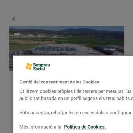
Gestió del consentiment de les Cookies
ACTUALITAT
Utilitzem cookies pròpies i de tercers per mesurar l’ús
Com s’ha construït el
publicitat basada en un perfil segons els teus hàbits 
nou magatzem de
Pots acceptar, rebutjar les no essencials o configurar 
productes refrigerats de
Bonpreu i Esclat?
Més informació a la
Política de Cookies.