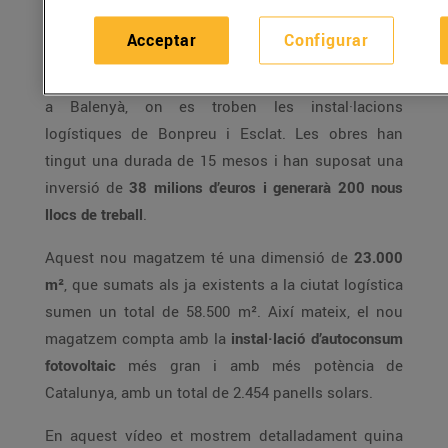
29/de març/2017
Acceptar
Configurar
El
nou magatzem de productes refrigerats
està situat
a Balenyà, on es troben les instal·lacions
logístiques de Bonpreu i Esclat. Les obres han
tingut una durada de 15 mesos i han suposat una
inversió de
38 milions d’euros i generarà 200 nous
llocs de treball
.
Aquest nou magatzem té una dimensió de
23.000
m²
, que sumats als ja existents a la ciutat logística
sumen un total de 58.500 m². Així mateix, el nou
magatzem compta amb la
instal·lació d’autoconsum
fotovoltaic
més gran i amb més potència de
Catalunya, amb un total de 2.454 panells solars.
En aquest vídeo et mostrem detalladament quina