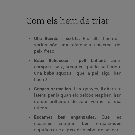
Com els hem de triar
Ulls lluents i sortits.
Els ulls lluents i
sortits són una referència universal del
peix fresc!
Baba llefiscosa i pell brillant.
Quan
compreu peix, busqueu que la pell tingui
una baba aquosa i que la pell sigui ben
lluent!
Ganyes vermelles.
Les ganyes, ll’obertura
lateral per la quan els peixos respiren, han
de ser brillants i de color vermell o rosa
intens.
Escames ben enganxades.
Que les
escames estiguin ben enganxades
significa que el peix és acabat de pescar.