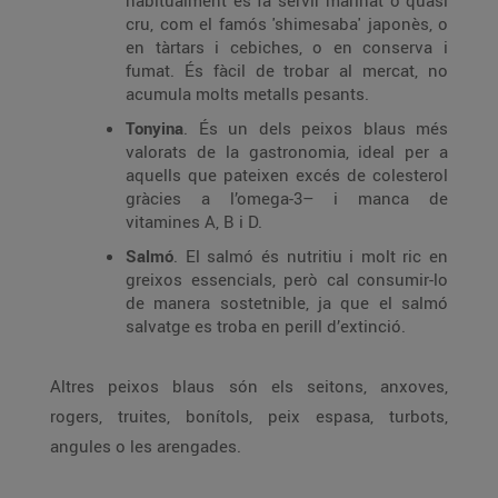
habitualment es fa servir marinat o quasi
cru, com el famós 'shimesaba' japonès, o
en tàrtars i cebiches, o en conserva i
fumat. És fàcil de trobar al mercat, no
acumula molts metalls pesants.
Tonyina
. És un dels peixos blaus més
valorats de la gastronomia, ideal per a
aquells que pateixen excés de colesterol
gràcies a l’omega-3– i manca de
vitamines A, B i D.
Salmó
. El salmó és nutritiu i molt ric en
greixos essencials, però cal consumir-lo
de manera sostetnible, ja que el salmó
salvatge es troba en perill d’extinció.
Altres peixos blaus són els seitons, anxoves,
rogers, truites, bonítols, peix espasa, turbots,
angules o les arengades.