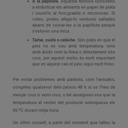
A la papillota.
Aquesta tècnica consisteix
a embolicar els aliments en paper de plata
i coure’ls al forn,graella o microones. Si
voleu, podeu afegir-hi verdures saltades
abans de cuinar-les a la papillota perquè
s'estovin una mica.
Tàrtar, sushi o cebiche.
Són plats en què el
peix no es cou amb temperatura, sinó
amb àcids com la llima o directament són
crus, per aquest motiu és molt important
que en aquest cas el peix sigui molt fresc.
Per evitar problemes amb paràsits, com l'anisakis,
congeleu qualsevol dels peixos 48 h si us l'heu de
menjar crus o semi crus, o bé assegureu-vos que la
temperatura al centre del producte sobrepassa els
65 ºC durant mitja hora.
Un últim consell, a partir del moment que talleu la