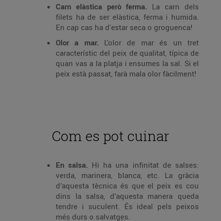
Carn elàstica però ferma.
La carn dels
filets ha de ser elàstica, ferma i humida.
En cap cas ha d'estar seca o groguenca!
Olor a mar.
L'olor de mar és un tret
característic del peix de qualitat, típica de
quan vas a la platja i ensumes la sal. Si el
peix està passat, farà mala olor fàcilment!
Com es pot cuinar
En salsa.
Hi ha una infinitat de salses:
verda, marinera, blanca, etc. La gràcia
d’aquesta tècnica és que el peix es cou
dins la salsa, d’aquesta manera queda
tendre i suculent. És ideal pels peixos
més durs o salvatges.