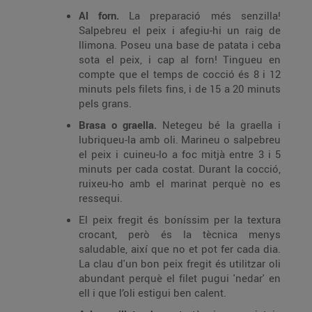
Al forn.
La preparació més senzilla!
Salpebreu el peix i afegiu-hi un raig de
llimona. Poseu una base de patata i ceba
sota el peix, i cap al forn! Tingueu en
compte que el temps de cocció és 8 i 12
minuts pels filets fins, i de 15 a 20 minuts
pels grans.
Brasa o graella.
Netegeu bé la graella i
lubriqueu-la amb oli. Marineu o salpebreu
el peix i cuineu-lo a foc mitjà entre 3 i 5
minuts per cada costat. Durant la cocció,
ruixeu-ho amb el marinat perquè no es
ressequi.
El peix fregit és boníssim per la textura
crocant, però és la tècnica menys
saludable, així que no et pot fer cada dia.
La clau d'un bon peix fregit és utilitzar oli
abundant perquè el filet pugui 'nedar' en
ell i que l’oli estigui ben calent.