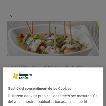
CONSELLS I HÀBITS SALUDABLES
Com són, com hem de
triar i com podem
Gestió del consentiment de les Cookies
cuinar el peix blau
Utilitzem cookies pròpies i de tercers per mesurar l’ús
del web i mostrar publicitat basada en un perfil
Aquest tipus de peix és molt