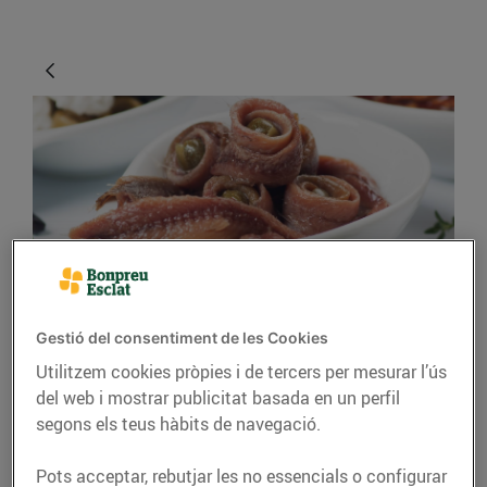
CONSELLS I HÀBITS SALUDABLES
Gestió del consentiment de les Cookies
Com són les anxoves?
Utilitzem cookies pròpies i de tercers per mesurar l’ús
del web i mostrar publicitat basada en un perfil
13/d’agost/2019
segons els teus hàbits de navegació.
Tant per a l’aperitiu com per posar-les com a
Pots acceptar, rebutjar les no essencials o configurar