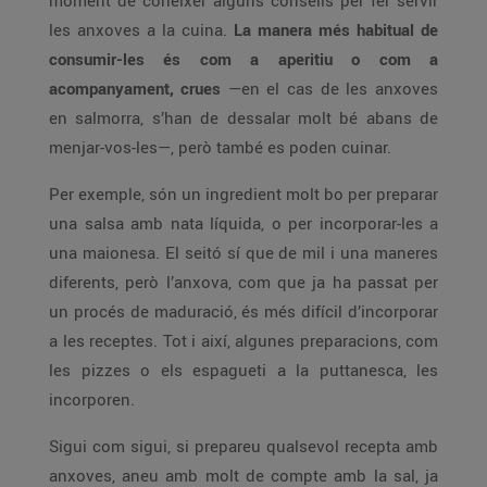
moment de conèixer alguns consells per fer servir
les anxoves a la cuina.
La manera més habitual de
consumir-les és com a aperitiu o com a
acompanyament, crues
—en el cas de les anxoves
en salmorra, s’han de dessalar molt bé abans de
menjar-vos-les—, però també es poden cuinar.
Per exemple, són un ingredient molt bo per preparar
una salsa amb nata líquida, o per incorporar-les a
una maionesa. El seitó sí que de mil i una maneres
diferents, però l’anxova, com que ja ha passat per
un procés de maduració, és més difícil d’incorporar
a les receptes. Tot i així, algunes preparacions, com
les pizzes o els espagueti a la puttanesca, les
incorporen.
Sigui com sigui, si prepareu qualsevol recepta amb
anxoves, aneu amb molt de compte amb la sal, ja