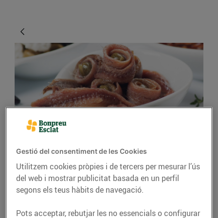
CONSELLS I HÀBITS SALUDABLES
Gestió del consentiment de les Cookies
Com són les anxoves?
Utilitzem cookies pròpies i de tercers per mesurar l’ús
del web i mostrar publicitat basada en un perfil
13/d’agost/2019
segons els teus hàbits de navegació.
Tant per a l’aperitiu com per posar-les com a
Pots acceptar, rebutjar les no essencials o configurar