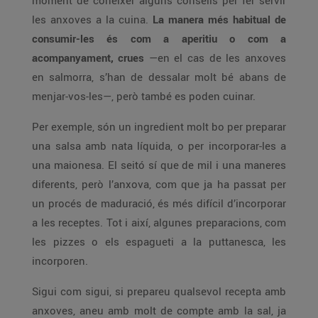
moment de conèixer alguns consells per fer servir
les anxoves a la cuina.
La manera més habitual de
consumir-les és com a aperitiu o com a
acompanyament, crues
—en el cas de les anxoves
en salmorra, s’han de dessalar molt bé abans de
menjar-vos-les—, però també es poden cuinar.
Per exemple, són un ingredient molt bo per preparar
una salsa amb nata líquida, o per incorporar-les a
una maionesa. El seitó sí que de mil i una maneres
diferents, però l’anxova, com que ja ha passat per
un procés de maduració, és més difícil d’incorporar
a les receptes. Tot i així, algunes preparacions, com
les pizzes o els espagueti a la puttanesca, les
incorporen.
Sigui com sigui, si prepareu qualsevol recepta amb
anxoves, aneu amb molt de compte amb la sal, ja