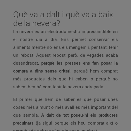
Què va a dalt i què va a baix
de la nevera?
La nevera és un electrodomèstic imprescindible en
el nostre dia a dia. Ens permet conservar els
aliments mentre no ens els mengem i, per tant, tenir
un rebost. Aquest rebost, però, de vegades acaba
desendreçat,
perquè les presses ens fan posar la
compra a dins sense criteri
, perquè hem comprat
més productes dels que hi caben o perquè no
sabem ben bé com tenir la nevera endreçada.
El primer que hem de saber és que posar unes
coses més a munt o més avall és més important del
que sembla.
A dalt de tot poseu-hi els productes
precuinats
(ja sigui perquè els heu comprat així o
perquè són sobres d’un dia per a un altre).