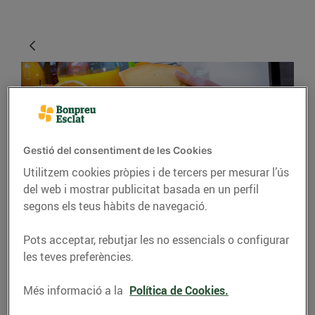
Gestió del consentiment de les Cookies
Utilitzem cookies pròpies i de tercers per mesurar l’ús
del web i mostrar publicitat basada en un perfil
CONSELLS I HÀBITS SALUDABLES
segons els teus hàbits de navegació.
Com tenir la nevera
Pots acceptar, rebutjar les no essencials o configurar
ben endreçada
les teves preferències.
01/d’abril/2020
Més informació a la
Política de Cookies.