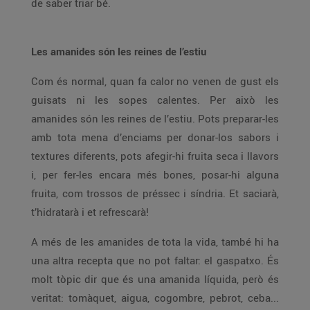
de saber triar bé.
Les amanides són les reines de l’estiu
Com és normal, quan fa calor no venen de gust els
guisats ni les sopes calentes. Per això les
amanides són les reines de l’estiu. Pots preparar-les
amb tota mena d’enciams per donar-los sabors i
textures diferents, pots afegir-hi fruita seca i llavors
i, per fer-les encara més bones, posar-hi alguna
fruita, com trossos de préssec i síndria. Et saciarà,
t’hidratarà i et refrescarà!
A més de les amanides de tota la vida, també hi ha
una altra recepta que no pot faltar: el gaspatxo. És
molt tòpic dir que és una amanida líquida, però és
veritat: tomàquet, aigua, cogombre, pebrot, ceba...