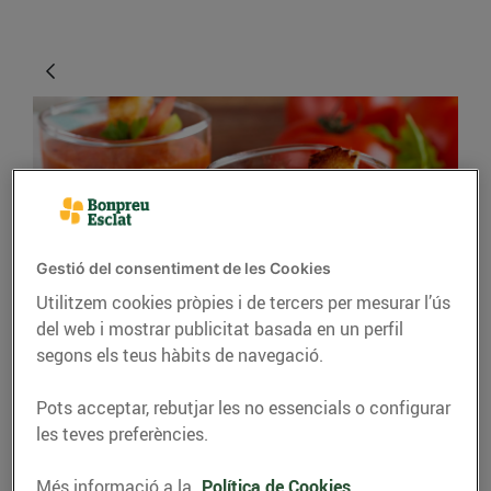
Gestió del consentiment de les Cookies
Utilitzem cookies pròpies i de tercers per mesurar l’ús
CONSELLS I HÀBITS SALUDABLES
del web i mostrar publicitat basada en un perfil
segons els teus hàbits de navegació.
Combatre la calor
menjant
Pots acceptar, rebutjar les no essencials o configurar
les teves preferències.
12/d’agost/2020
Més informació a la
Política de Cookies.