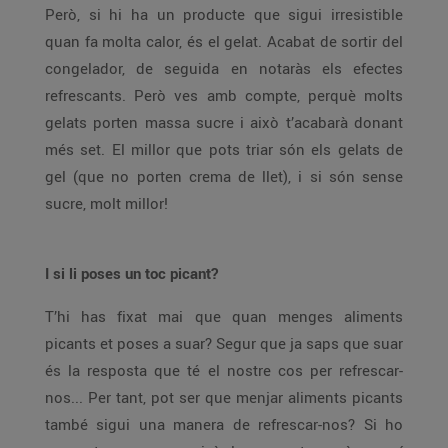
Però, si hi ha un producte que sigui irresistible
quan fa molta calor, és el gelat. Acabat de sortir del
congelador, de seguida en notaràs els efectes
refrescants. Però ves amb compte, perquè molts
gelats porten massa sucre i això t’acabarà donant
més set. El millor que pots triar són els gelats de
gel (que no porten crema de llet), i si són sense
sucre, molt millor!
I si li poses un toc picant?
T’hi has fixat mai que quan menges aliments
picants et poses a suar? Segur que ja saps que suar
és la resposta que té el nostre cos per refrescar-
nos... Per tant, pot ser que menjar aliments picants
també sigui una manera de refrescar-nos? Si ho