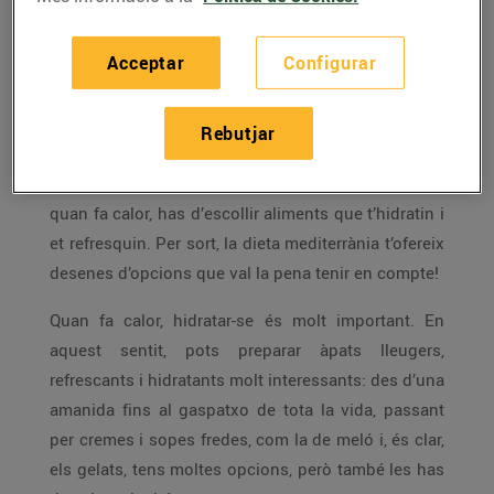
Està molt bé engegar el ventilador i, si cal, l’aire
condicionat, però la calor, a l’estiu, també la pots
Acceptar
Configurar
combatre amb el que menges.
Si a l’estiu la calor et treu la gana, no pateixis,
Rebutjar
perquè això passa a moltes persones. Per això és
més important que mai triar bé el que menges i,
quan fa calor, has d’escollir aliments que t’hidratin i
et refresquin. Per sort, la dieta mediterrània t’ofereix
desenes d’opcions que val la pena tenir en compte!
Quan fa calor, hidratar-se és molt important. En
aquest sentit, pots preparar àpats lleugers,
refrescants i hidratants molt interessants: des d’una
amanida fins al gaspatxo de tota la vida, passant
per cremes i sopes fredes, com la de meló i, és clar,
els gelats, tens moltes opcions, però també les has