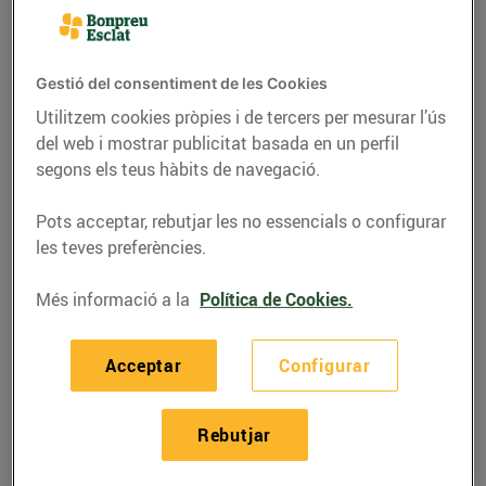
Gestió del consentiment de les Cookies
Utilitzem cookies pròpies i de tercers per mesurar l’ús
del web i mostrar publicitat basada en un perfil
segons els teus hàbits de navegació.
Pots acceptar, rebutjar les no essencials o configurar
les teves preferències.
Més informació a la
Política de Cookies.
ACTUALITAT
Compra una postal,
Acceptar
Configurar
regala un somriure
Rebutjar
11/de gener/2016