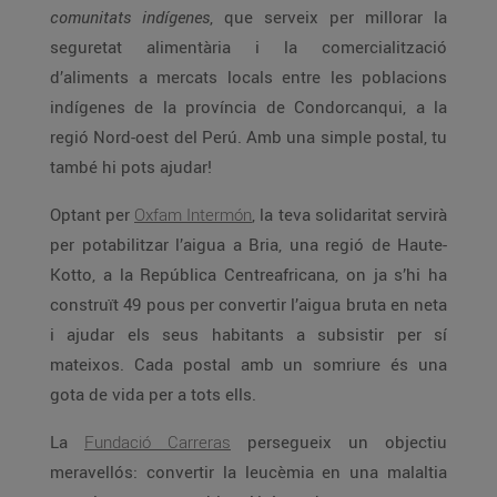
comunitats indígenes
, que serveix per millorar la
seguretat alimentària i la comercialització
d’aliments a mercats locals entre les poblacions
indígenes de la província de Condorcanqui, a la
regió Nord-oest del Perú. Amb una simple postal, tu
també hi pots ajudar!
Optant per
Oxfam Intermón
, la teva solidaritat servirà
per potabilitzar l’aigua a Bria, una regió de Haute-
Kotto, a la República Centreafricana, on ja s’hi ha
construït 49 pous per convertir l’aigua bruta en neta
i ajudar els seus habitants a subsistir per sí
mateixos. Cada postal amb un somriure és una
gota de vida per a tots ells.
La
Fundació Carreras
persegueix un objectiu
meravellós: convertir la leucèmia en una malaltia