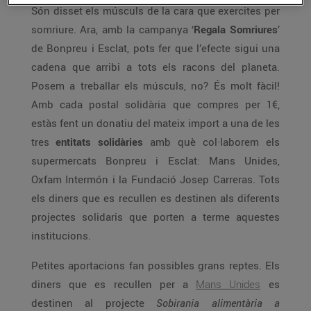
Són disset els músculs de la cara que exercites per
somriure. Ara, amb la campanya ‘
Regala Somriures
’
de Bonpreu i Esclat, pots fer que l’efecte sigui una
cadena que arribi a tots els racons del planeta.
Posem a treballar els músculs, no? És molt fàcil!
Amb cada postal solidària que compres per 1€,
estàs fent un donatiu del mateix import a una de les
tres
entitats solidàries
amb què col·laborem els
supermercats Bonpreu i Esclat: Mans Unides,
Oxfam Intermón i la Fundació Josep Carreras. Tots
els diners que es recullen es destinen als diferents
projectes solidaris que porten a terme aquestes
institucions.
Petites aportacions fan possibles grans reptes. Els
diners que es recullen per a
Mans Unides
es
destinen al projecte
Sobirania alimentària a