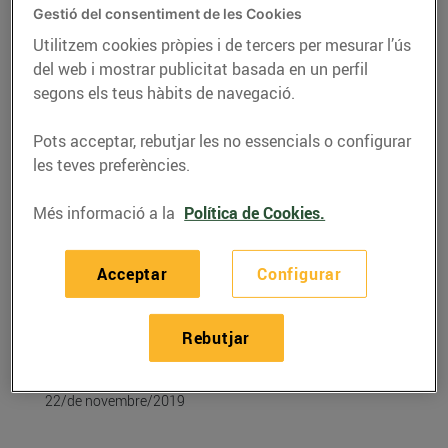
Gestió del consentiment de les Cookies
Utilitzem cookies pròpies i de tercers per mesurar l’ús
del web i mostrar publicitat basada en un perfil
segons els teus hàbits de navegació.
Pots acceptar, rebutjar les no essencials o configurar
les teves preferències.
Més informació a la
Política de Cookies.
Acceptar
Configurar
RECEPTES
Recepta de conill a la
Rebutjar
cassola amb cervesa
22/de novembre/2019