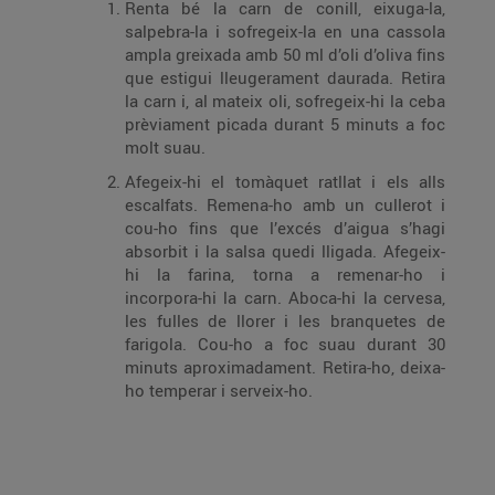
Renta bé la carn de conill, eixuga-la,
salpebra-la i sofregeix-la en una cassola
ampla greixada amb 50 ml d’oli d’oliva fins
que estigui lleugerament daurada. Retira
la carn i, al mateix oli, sofregeix-hi la ceba
prèviament picada durant 5 minuts a foc
molt suau.
Afegeix-hi el tomàquet ratllat i els alls
escalfats. Remena-ho amb un cullerot i
cou-ho fins que l’excés d’aigua s’hagi
absorbit i la salsa quedi lligada. Afegeix-
hi la farina, torna a remenar-ho i
incorpora-hi la carn. Aboca-hi la cervesa,
les fulles de llorer i les branquetes de
farigola. Cou-ho a foc suau durant 30
minuts aproximadament. Retira-ho, deixa-
ho temperar i serveix-ho.