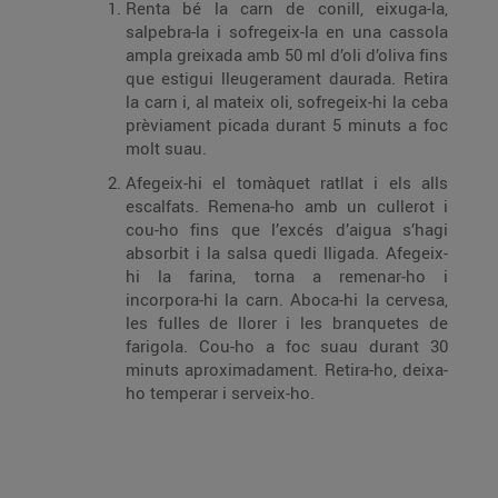
Renta bé la carn de conill, eixuga-la,
salpebra-la i sofregeix-la en una cassola
ampla greixada amb 50 ml d’oli d’oliva fins
que estigui lleugerament daurada. Retira
la carn i, al mateix oli, sofregeix-hi la ceba
prèviament picada durant 5 minuts a foc
molt suau.
Afegeix-hi el tomàquet ratllat i els alls
escalfats. Remena-ho amb un cullerot i
cou-ho fins que l’excés d’aigua s’hagi
absorbit i la salsa quedi lligada. Afegeix-
hi la farina, torna a remenar-ho i
incorpora-hi la carn. Aboca-hi la cervesa,
les fulles de llorer i les branquetes de
farigola. Cou-ho a foc suau durant 30
minuts aproximadament. Retira-ho, deixa-
ho temperar i serveix-ho.