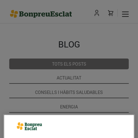
BLOG
TOTS ELS POSTS
ACTUALITAT
CONSELLS I HÀBITS SALUDABLES
ENERGIA
GASTRONOMIA I TRADICIONS
RECEPTES