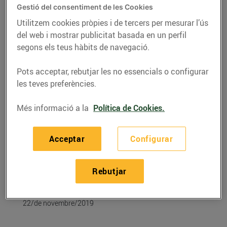
Gestió del consentiment de les Cookies
Utilitzem cookies pròpies i de tercers per mesurar l’ús
del web i mostrar publicitat basada en un perfil
segons els teus hàbits de navegació.
Pots acceptar, rebutjar les no essencials o configurar
les teves preferències.
Més informació a la
Política de Cookies.
Acceptar
Configurar
RECEPTES
Recepta de conill a la
Rebutjar
cassola amb cervesa
22/de novembre/2019