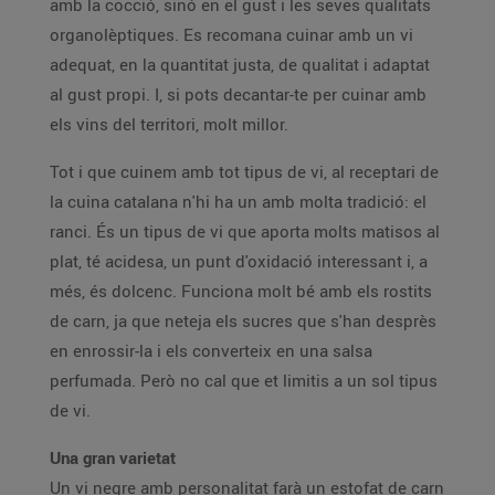
amb la cocció, sinó en el gust i les seves qualitats
organolèptiques. Es recomana cuinar amb un vi
adequat, en la quantitat justa, de qualitat i adaptat
al gust propi. I, si pots decantar-te per cuinar amb
els vins del territori, molt millor.
Tot i que cuinem amb tot tipus de vi, al receptari de
la cuina catalana n'hi ha un amb molta tradició: el
ranci. És un tipus de vi que aporta molts matisos al
plat, té acidesa, un punt d'oxidació interessant i, a
més, és dolcenc. Funciona molt bé amb els rostits
de carn, ja que neteja els sucres que s'han desprès
en enrossir-la i els converteix en una salsa
perfumada. Però no cal que et limitis a un sol tipus
de vi.
Una gran varietat
Un vi negre amb personalitat farà un estofat de carn