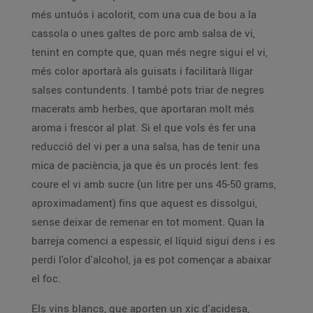
més untuós i acolorit, com una cua de bou a la
cassola o unes galtes de porc amb salsa de vi,
tenint en compte que, quan més negre sigui el vi,
més color aportarà als guisats i facilitarà lligar
salses contundents. I també pots triar de negres
macerats amb herbes, que aportaran molt més
aroma i frescor al plat. Si el que vols és fer una
reducció del vi per a una salsa, has de tenir una
mica de paciència, ja que és un procés lent: fes
coure el vi amb sucre (un litre per uns 45-50 grams,
aproximadament) fins que aquest es dissolgui,
sense deixar de remenar en tot moment. Quan la
barreja comenci a espessir, el líquid sigui dens i es
perdi l'olor d'alcohol, ja es pot començar a abaixar
el foc.
Els vins blancs, que aporten un xic d'acidesa,