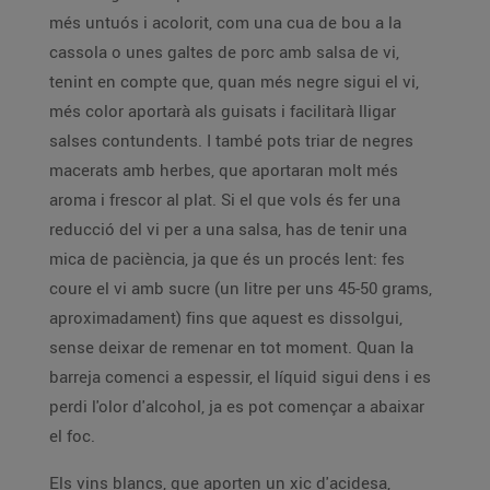
més untuós i acolorit, com una cua de bou a la
cassola o unes galtes de porc amb salsa de vi,
tenint en compte que, quan més negre sigui el vi,
més color aportarà als guisats i facilitarà lligar
salses contundents. I també pots triar de negres
macerats amb herbes, que aportaran molt més
aroma i frescor al plat. Si el que vols és fer una
reducció del vi per a una salsa, has de tenir una
mica de paciència, ja que és un procés lent: fes
coure el vi amb sucre (un litre per uns 45-50 grams,
aproximadament) fins que aquest es dissolgui,
sense deixar de remenar en tot moment. Quan la
barreja comenci a espessir, el líquid sigui dens i es
perdi l'olor d'alcohol, ja es pot començar a abaixar
el foc.
Els vins blancs, que aporten un xic d'acidesa,