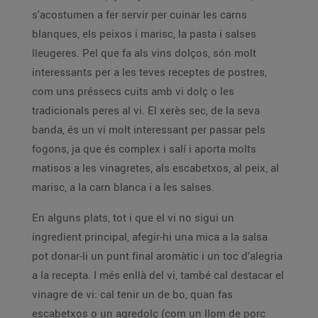
s'acostumen a fer servir per cuinar les carns
blanques, els peixos i marisc, la pasta i salses
lleugeres. Pel que fa als vins dolços, són molt
interessants per a les teves receptes de postres,
com uns préssecs cuits amb vi dolç o les
tradicionals peres al vi. El xerès sec, de la seva
banda, és un vi molt interessant per passar pels
fogons, ja que és complex i salí i aporta molts
matisos a les vinagretes, als escabetxos, al peix, al
marisc, a la carn blanca i a les salses.
En alguns plats, tot i que el vi no sigui un
ingredient principal, afegir-hi una mica a la salsa
pot donar-li un punt final aromàtic i un toc d’alegria
a la recepta. I més enllà del vi, també cal destacar el
vinagre de vi: cal tenir un de bo, quan fas
escabetxos o un agredolç (com un llom de porc