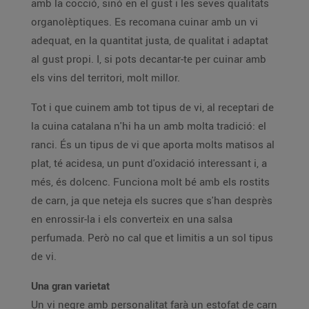
amb la cocció, sinó en el gust i les seves qualitats
organolèptiques. Es recomana cuinar amb un vi
adequat, en la quantitat justa, de qualitat i adaptat
al gust propi. I, si pots decantar-te per cuinar amb
els vins del territori, molt millor.
Tot i que cuinem amb tot tipus de vi, al receptari de
la cuina catalana n'hi ha un amb molta tradició: el
ranci. És un tipus de vi que aporta molts matisos al
plat, té acidesa, un punt d'oxidació interessant i, a
més, és dolcenc. Funciona molt bé amb els rostits
de carn, ja que neteja els sucres que s'han desprès
en enrossir-la i els converteix en una salsa
perfumada. Però no cal que et limitis a un sol tipus
de vi.
Una gran varietat
Un vi negre amb personalitat farà un estofat de carn