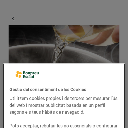
CONSELLS I HÀBITS SALUDABLES
Gestió del consentiment de les Cookies
Consells per cuinar
Utilitzem cookies pròpies i de tercers per mesurar l’ús
amb vi
del web i mostrar publicitat basada en un perfil
segons els teus hàbits de navegació.
15/de setembre/2021
Pots acceptar, rebutjar les no essencials o configurar