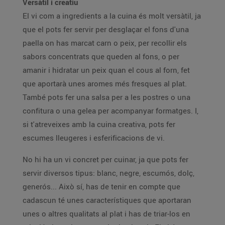
Versàtil i creatiu
El vi com a ingredients a la cuina és molt versàtil, ja
que el pots fer servir per desglaçar el fons d'una
paella on has marcat carn o peix, per recollir els
sabors concentrats que queden al fons, o per
amanir i hidratar un peix quan el cous al forn, fet
que aportarà unes aromes més fresques al plat.
També pots fer una salsa per a les postres o una
confitura o una gelea per acompanyar formatges. I,
si t'atreveixes amb la cuina creativa, pots fer
escumes lleugeres i esferificacions de vi.
No hi ha un vi concret per cuinar, ja que pots fer
servir diversos tipus: blanc, negre, escumós, dolç,
generós... Això sí, has de tenir en compte que
cadascun té unes característiques que aportaran
unes o altres qualitats al plat i has de triar-los en