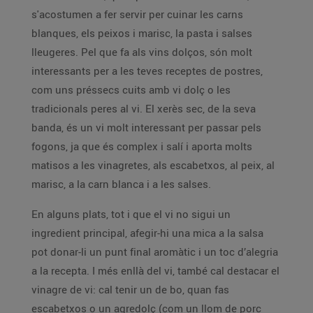
s'acostumen a fer servir per cuinar les carns
blanques, els peixos i marisc, la pasta i salses
lleugeres. Pel que fa als vins dolços, són molt
interessants per a les teves receptes de postres,
com uns préssecs cuits amb vi dolç o les
tradicionals peres al vi. El xerès sec, de la seva
banda, és un vi molt interessant per passar pels
fogons, ja que és complex i salí i aporta molts
matisos a les vinagretes, als escabetxos, al peix, al
marisc, a la carn blanca i a les salses.
En alguns plats, tot i que el vi no sigui un
ingredient principal, afegir-hi una mica a la salsa
pot donar-li un punt final aromàtic i un toc d’alegria
a la recepta. I més enllà del vi, també cal destacar el
vinagre de vi: cal tenir un de bo, quan fas
escabetxos o un agredolç (com un llom de porc