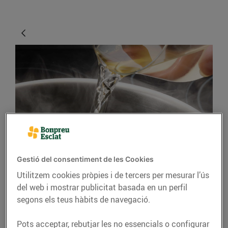
CONSELLS I HÀBITS SALUDABLES
Gestió del consentiment de les Cookies
Consells per cuinar
Utilitzem cookies pròpies i de tercers per mesurar l’ús
amb vi
del web i mostrar publicitat basada en un perfil
segons els teus hàbits de navegació.
15/de setembre/2021
Pots acceptar, rebutjar les no essencials o configurar