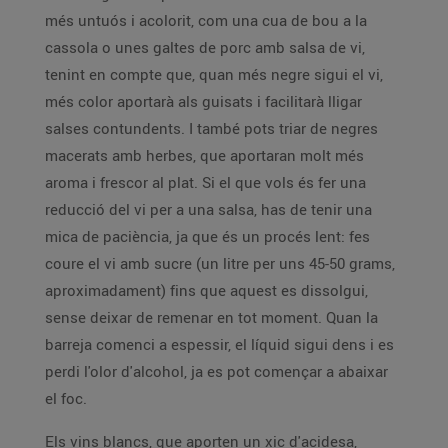
més untuós i acolorit, com una cua de bou a la
cassola o unes galtes de porc amb salsa de vi,
tenint en compte que, quan més negre sigui el vi,
més color aportarà als guisats i facilitarà lligar
salses contundents. I també pots triar de negres
macerats amb herbes, que aportaran molt més
aroma i frescor al plat. Si el que vols és fer una
reducció del vi per a una salsa, has de tenir una
mica de paciència, ja que és un procés lent: fes
coure el vi amb sucre (un litre per uns 45-50 grams,
aproximadament) fins que aquest es dissolgui,
sense deixar de remenar en tot moment. Quan la
barreja comenci a espessir, el líquid sigui dens i es
perdi l'olor d'alcohol, ja es pot començar a abaixar
el foc.
Els vins blancs, que aporten un xic d'acidesa,