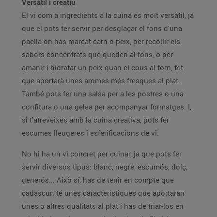
Versàtil i creatiu
El vi com a ingredients a la cuina és molt versàtil, ja
que el pots fer servir per desglaçar el fons d'una
paella on has marcat carn o peix, per recollir els
sabors concentrats que queden al fons, o per
amanir i hidratar un peix quan el cous al forn, fet
que aportarà unes aromes més fresques al plat.
També pots fer una salsa per a les postres o una
confitura o una gelea per acompanyar formatges. I,
si t'atreveixes amb la cuina creativa, pots fer
escumes lleugeres i esferificacions de vi.
No hi ha un vi concret per cuinar, ja que pots fer
servir diversos tipus: blanc, negre, escumós, dolç,
generós... Això sí, has de tenir en compte que
cadascun té unes característiques que aportaran
unes o altres qualitats al plat i has de triar-los en