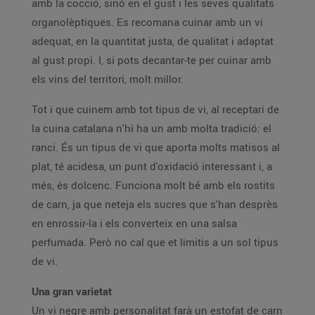
amb la cocció, sinó en el gust i les seves qualitats
organolèptiques. Es recomana cuinar amb un vi
adequat, en la quantitat justa, de qualitat i adaptat
al gust propi. I, si pots decantar-te per cuinar amb
els vins del territori, molt millor.
Tot i que cuinem amb tot tipus de vi, al receptari de
la cuina catalana n'hi ha un amb molta tradició: el
ranci. És un tipus de vi que aporta molts matisos al
plat, té acidesa, un punt d'oxidació interessant i, a
més, és dolcenc. Funciona molt bé amb els rostits
de carn, ja que neteja els sucres que s'han desprès
en enrossir-la i els converteix en una salsa
perfumada. Però no cal que et limitis a un sol tipus
de vi.
Una gran varietat
Un vi negre amb personalitat farà un estofat de carn