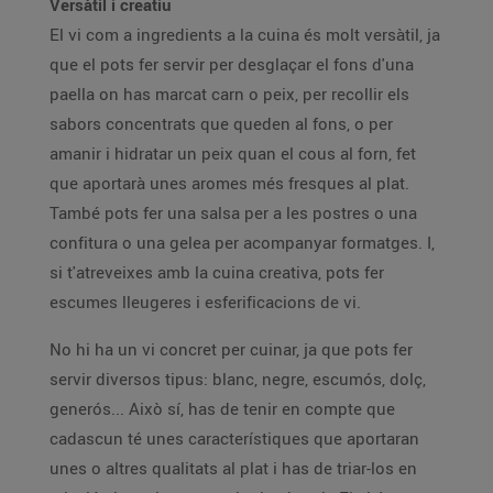
Versàtil i creatiu
El vi com a ingredients a la cuina és molt versàtil, ja
que el pots fer servir per desglaçar el fons d'una
paella on has marcat carn o peix, per recollir els
sabors concentrats que queden al fons, o per
amanir i hidratar un peix quan el cous al forn, fet
que aportarà unes aromes més fresques al plat.
També pots fer una salsa per a les postres o una
confitura o una gelea per acompanyar formatges. I,
si t'atreveixes amb la cuina creativa, pots fer
escumes lleugeres i esferificacions de vi.
No hi ha un vi concret per cuinar, ja que pots fer
servir diversos tipus: blanc, negre, escumós, dolç,
generós... Això sí, has de tenir en compte que
cadascun té unes característiques que aportaran
unes o altres qualitats al plat i has de triar-los en