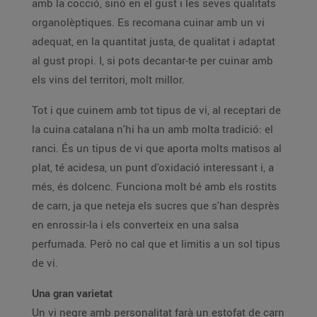
amb la cocció, sinó en el gust i les seves qualitats
organolèptiques. Es recomana cuinar amb un vi
adequat, en la quantitat justa, de qualitat i adaptat
al gust propi. I, si pots decantar-te per cuinar amb
els vins del territori, molt millor.
Tot i que cuinem amb tot tipus de vi, al receptari de
la cuina catalana n'hi ha un amb molta tradició: el
ranci. És un tipus de vi que aporta molts matisos al
plat, té acidesa, un punt d'oxidació interessant i, a
més, és dolcenc. Funciona molt bé amb els rostits
de carn, ja que neteja els sucres que s'han desprès
en enrossir-la i els converteix en una salsa
perfumada. Però no cal que et limitis a un sol tipus
de vi.
Una gran varietat
Un vi negre amb personalitat farà un estofat de carn