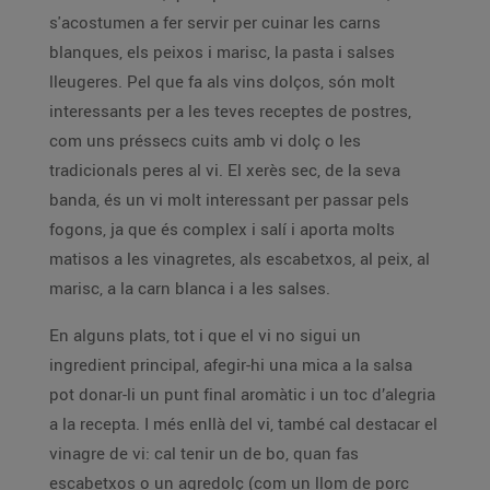
s'acostumen a fer servir per cuinar les carns
blanques, els peixos i marisc, la pasta i salses
lleugeres. Pel que fa als vins dolços, són molt
interessants per a les teves receptes de postres,
com uns préssecs cuits amb vi dolç o les
tradicionals peres al vi. El xerès sec, de la seva
banda, és un vi molt interessant per passar pels
fogons, ja que és complex i salí i aporta molts
matisos a les vinagretes, als escabetxos, al peix, al
marisc, a la carn blanca i a les salses.
En alguns plats, tot i que el vi no sigui un
ingredient principal, afegir-hi una mica a la salsa
pot donar-li un punt final aromàtic i un toc d’alegria
a la recepta. I més enllà del vi, també cal destacar el
vinagre de vi: cal tenir un de bo, quan fas
escabetxos o un agredolç (com un llom de porc