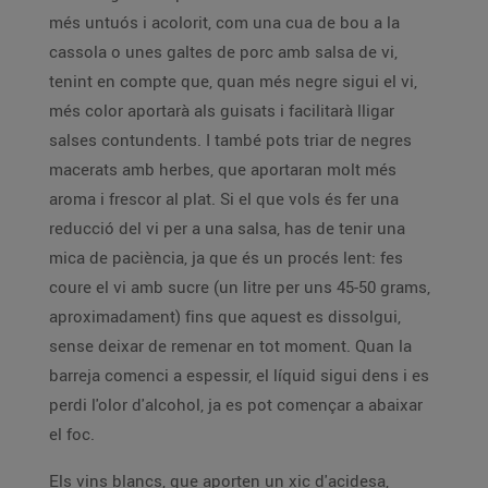
més untuós i acolorit, com una cua de bou a la
cassola o unes galtes de porc amb salsa de vi,
tenint en compte que, quan més negre sigui el vi,
més color aportarà als guisats i facilitarà lligar
salses contundents. I també pots triar de negres
macerats amb herbes, que aportaran molt més
aroma i frescor al plat. Si el que vols és fer una
reducció del vi per a una salsa, has de tenir una
mica de paciència, ja que és un procés lent: fes
coure el vi amb sucre (un litre per uns 45-50 grams,
aproximadament) fins que aquest es dissolgui,
sense deixar de remenar en tot moment. Quan la
barreja comenci a espessir, el líquid sigui dens i es
perdi l'olor d'alcohol, ja es pot començar a abaixar
el foc.
Els vins blancs, que aporten un xic d'acidesa,