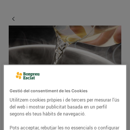
CONSELLS I HÀBITS SALUDABLES
Gestió del consentiment de les Cookies
Consells per cuinar
Utilitzem cookies pròpies i de tercers per mesurar l’ús
amb vi
del web i mostrar publicitat basada en un perfil
segons els teus hàbits de navegació.
15/de setembre/2021
Pots acceptar, rebutjar les no essencials o configurar