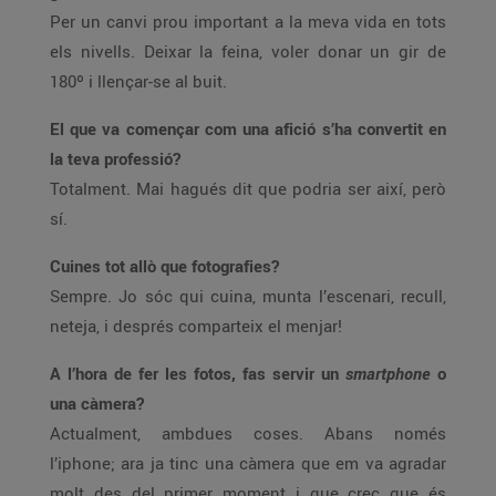
Per un canvi prou important a la meva vida en tots
els nivells. Deixar la feina, voler donar un gir de
180º i llençar-se al buit.
El que va començar com una afició s’ha convertit en
la teva professió?
Totalment. Mai hagués dit que podria ser així, però
sí.
Cuines tot allò que fotografies?
Sempre. Jo sóc qui cuina, munta l’escenari, recull,
neteja, i després comparteix el menjar!
A l’hora de fer les fotos, fas servir un
smartphone
o
una càmera?
Actualment, ambdues coses. Abans només
l’iphone; ara ja tinc una càmera que em va agradar
molt des del primer moment i que crec que és