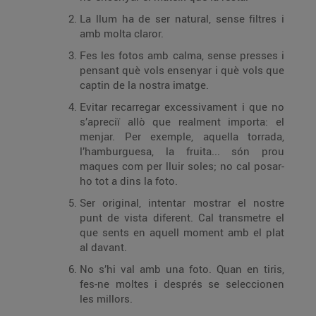
La llum ha de ser natural, sense filtres i
amb molta claror.
Fes les fotos amb calma, sense presses i
pensant què vols ensenyar i què vols que
captin de la nostra imatge.
Evitar recarregar excessivament i que no
s’apreciï allò que realment importa: el
menjar. Per exemple, aquella torrada,
l’hamburguesa, la fruita... són prou
maques com per lluir soles; no cal posar-
ho tot a dins la foto.
Ser original, intentar mostrar el nostre
punt de vista diferent. Cal transmetre el
que sents en aquell moment amb el plat
al davant.
No s’hi val amb una foto. Quan en tiris,
fes-ne moltes i després se seleccionen
les millors.