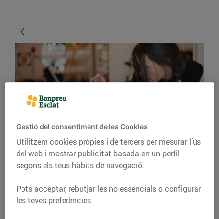
Gestió del consentiment de les Cookies
CONSELLS I HÀBITS SALUDABLES
Utilitzem cookies pròpies i de tercers per mesurar l’ús
del web i mostrar publicitat basada en un perfil
Consells per fer bones
segons els teus hàbits de navegació.
fotos gastronòmiques
Pots acceptar, rebutjar les no essencials o configurar
27/d’abril/2016
les teves preferències.