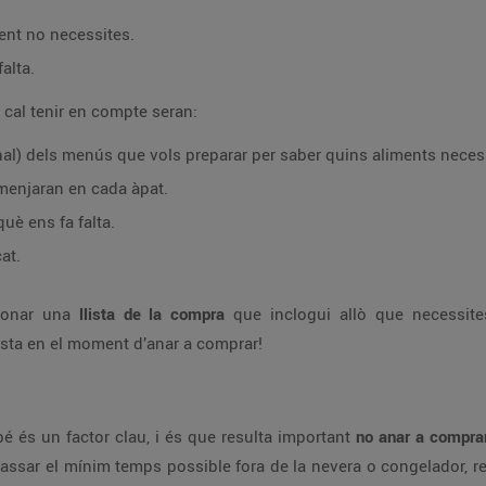
ent no necessites.
falta.
 cal tenir en compte seran:
anal) dels menús que vols preparar per saber quins aliments neces
menjaran en cada àpat.
uè ens fa falta.
at.
cionar una
llista de la compra
que inclogui allò que necessites
llista en el moment d’anar a comprar!
é és un factor clau, i és que resulta important
no anar a compra
assar el mínim temps possible fora de la nevera o congelador, res