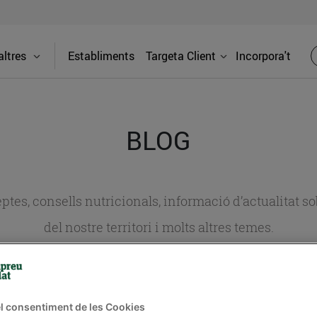
ltres
Establiments
Targeta Client
Incorpora't
BLOG
ceptes, consells nutricionals, informació d’actualitat
del nostre territori i molts altres temes.
TAT
CONSELLS I HÀBITS SALUDABLES
ENERGIA
GASTRONOMIA
l consentiment de les Cookies