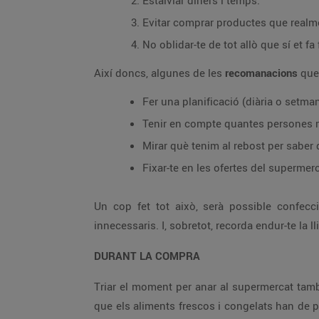
Estalviar diners i temps.
Evitar comprar productes que realm
No oblidar-te de tot allò que sí et fa 
Així doncs, algunes de les
recomanacions
que
Fer una planificació (diària o setm
Tenir en compte quantes persones 
Mirar què tenim al rebost per saber q
Fixar-te en les ofertes del supermerc
Un cop fet tot això, serà possible confec
innecessaris. I, sobretot, recorda endur-te la 
DURANT LA COMPRA
Triar el moment per anar al supermercat tamb
que els aliments frescos i congelats han de p