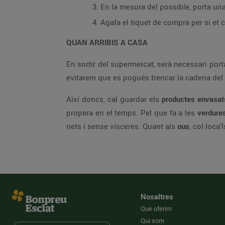
En la mesura del possible, porta un
Agafa el tiquet de compra per si et 
QUAN ARRIBIS A CASA
En sortir del supermercat, serà necessari por
evitarem que es pogués trencar la cadena del f
Així doncs, cal guardar els
productes envasat
propera en el temps. Pel que fa a les
verdure
nets i sense vísceres. Quant als
ous
, col·loca
Nosaltres
Què oferim
Qui som