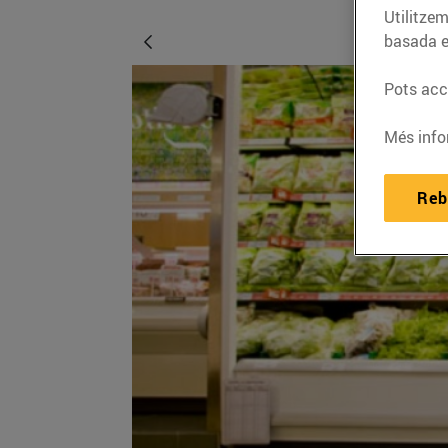
Utilitzem
basada e
Pots acce
Més info
Reb