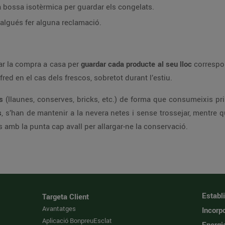
a bossa isotèrmica per guardar els congelats.
calgués fer alguna reclamació.
tar la compra a casa per
guardar cada producte al seu lloc
correspon
red en el cas dels frescos, sobretot durant l’estiu.
s
(llaunes, conserves, bricks, etc.) de forma que consumeixis p
s
, s’han de mantenir a la nevera netes i sense trossejar, mentre 
’ls amb la punta cap avall per allargar-ne la conservació.
Establ
Targeta Client
Avantatges
Incorpo
Aplicació BonpreuEsclat
Energi