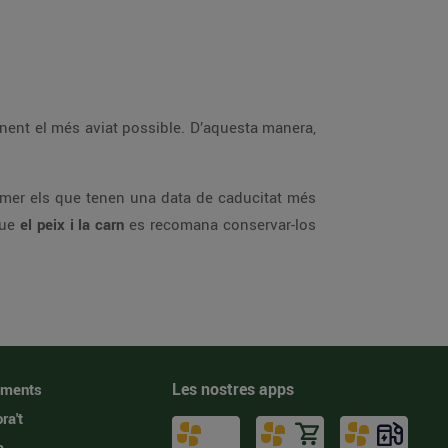
ent el més aviat possible. D’aquesta manera,
rimer els que tenen una data de caducitat més
que
el peix i la carn
es recomana conservar-los
Les nostres apps
iments
ra't
a