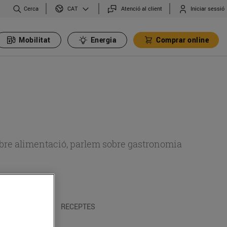
Cerca
Atenció al client
Iniciar sessió
CAT
Mobilitat
Energia
Comprar online
 sobre alimentació, parlem sobre gastronomia
 I TRADICIONS
RECEPTES