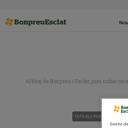
Nosa
Al blog de Bonpreu i Esclat, pots trobar re
TOTS ELS POSTS
ACTUALI
Gestió de