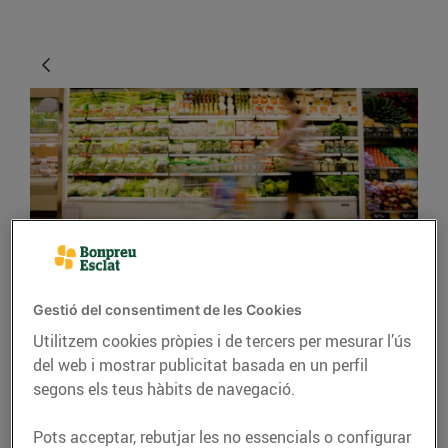
CONSELLS I HÀBITS SALUDABLES
Gestió del consentiment de les Cookies
Consells per fer una
Utilitzem cookies pròpies i de tercers per mesurar l’ús
compra intel·ligent
del web i mostrar publicitat basada en un perfil
segons els teus hàbits de navegació.
12/d’abril/2016
Pots acceptar, rebutjar les no essencials o configurar