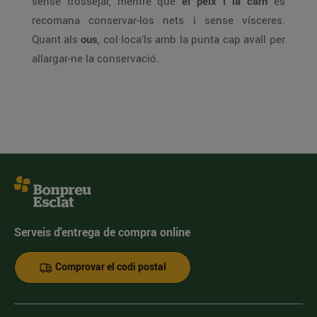
sense trossejar, mentre que
el peix i la carn
es
recomana conservar-los nets i sense vísceres.
Quant als
ous
, col·loca’ls amb la punta cap avall per
allargar-ne la conservació.
Serveis d'entrega de compra online
Comprovar el codi postal