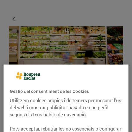
CONSELLS I HÀBITS SALUDABLES
Gestió del consentiment de les Cookies
Consells per fer una
Utilitzem cookies pròpies i de tercers per mesurar l’ús
compra intel·ligent
del web i mostrar publicitat basada en un perfil
segons els teus hàbits de navegació.
12/d’abril/2016
Pots acceptar, rebutjar les no essencials o configurar