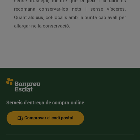
sense trossejar, mentre que
el peix i la carn
es
recomana conservar-los nets i sense vísceres.
Quant als
ous
, col·loca’ls amb la punta cap avall per
allargar-ne la conservació.
Serveis d'entrega de compra online
Comprovar el codi postal