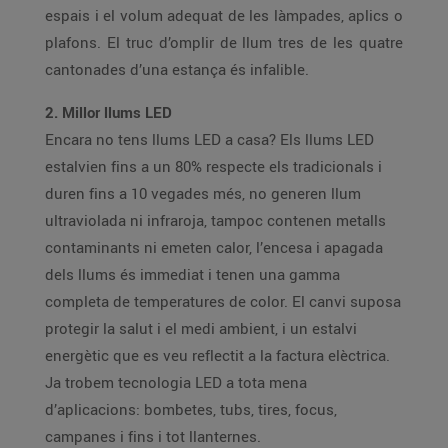
espais i el volum adequat de les làmpades, aplics o
plafons. El truc d’omplir de llum tres de les quatre
cantonades d’una estança és infalible.
2. Millor llums LED
Encara no tens llums LED a casa? Els llums LED
estalvien fins a un 80% respecte els tradicionals i
duren fins a 10 vegades més, no generen llum
ultraviolada ni infraroja, tampoc contenen metalls
contaminants ni emeten calor, l’encesa i apagada
dels llums és immediat i tenen una gamma
completa de temperatures de color. El canvi suposa
protegir la salut i el medi ambient, i un estalvi
energètic que es veu reflectit a la factura elèctrica.
Ja trobem tecnologia LED a tota mena
d’aplicacions: bombetes, tubs, tires, focus,
campanes i fins i tot llanternes.