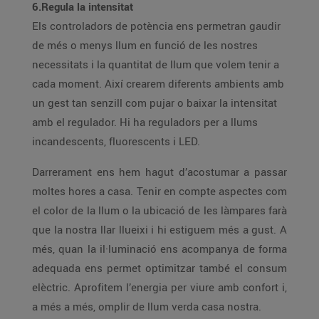
6.Regula la intensitat
Els controladors de potència ens permetran gaudir
de més o menys llum en funció de les nostres
necessitats i la quantitat de llum que volem tenir a
cada moment. Així crearem diferents ambients amb
un gest tan senzill com pujar o baixar la intensitat
amb el regulador. Hi ha reguladors per a llums
incandescents, fluorescents i LED.
Darrerament ens hem hagut d’acostumar a passar
moltes hores a casa. Tenir en compte aspectes com
el color de la llum o la ubicació de les làmpares farà
que la nostra llar llueixi i hi estiguem més a gust. A
més, quan la il·luminació ens acompanya de forma
adequada ens permet optimitzar també el consum
elèctric. Aprofitem l’energia per viure amb confort i,
a més a més, omplir de llum verda casa nostra.