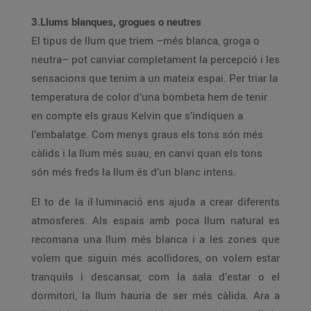
3.Llums blanques, grogues o neutres
El tipus de llum que triem –més blanca, groga o
neutra– pot canviar completament la percepció i les
sensacions que tenim a un mateix espai. Per triar la
temperatura de color d’una bombeta hem de tenir
en compte els graus Kelvin que s’indiquen a
l’embalatge. Com menys graus els tons són més
càlids i la llum més suau, en canvi quan els tons
són més freds la llum és d’un blanc intens.
El to de la il·luminació ens ajuda a crear diferents
atmosferes. Als espais amb poca llum natural es
recomana una llum més blanca i a les zones que
volem que siguin més acollidores, on volem estar
tranquils i descansar, com la sala d’estar o el
dormitori, la llum hauria de ser més càlida. Ara a