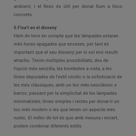
ambient, i el flexo és útil per donar llum a llocs
concrets.
5.Fixa’t en el disseny
Hem de tenir en compte que les làmpades estaran
més hores apagades que enceses, per tant és
important que el seu disseny per si sol ens resulti
atractiu. Tenim múltiples possibilitats, des de
l’opció més senzilla, les bombetes a vista, a les
línies depurades de l’estil nòrdic o la sofisticació de
les més clàssiques, amb un toc més neoclàssic o
barroc, passant per la simplicitat de les làmpades
minimalistes, línies simples i rectes per donar-li un
toc més modern o les que tenen un aspecte més
rustic. El millor de tot és que amb mesura i encert,
podem combinar diferents estils.