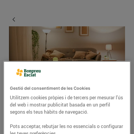
ENERGIA
Gestió del consentiment de les Cookies
Consells per il·luminar
Utilitzem cookies pròpies i de tercers per mesurar l’ús
del web i mostrar publicitat basada en un perfil
casa teva amb estil
segons els teus hàbits de navegació.
24/de maig/2021
Pots acceptar, rebutjar les no essencials o configurar
les teves preferències.