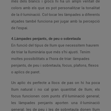
més dels blancs i grocs hi ha un ampli ventall de
colors amb els que es pot personalitzar la tonalitat
de la il·luminació. Col·locar les làmpades a diferents
alçades també funciona per jugar amb la percepció
de l’espai.
4.Làmpades penjants, de peu o sobretaula
En funció del tipus de llum que necessitem haurem
de triar la lluminària que més s’hi ajusti. Tenim
moltes possibilitats a l’hora de triar: làmpades
penjants, de peu i sobretaula, focus, plafons, flexos
o aplics de paret.
Un aplic és perfecte a llocs de pas on hi ha poca
llum natural i no cal gran quantitat de llum; els
focus funcionen com punts d’il·luminació general;
les làmpades penjants aporten una il·luminació
general; les de peu i les de sobretaula donen llum