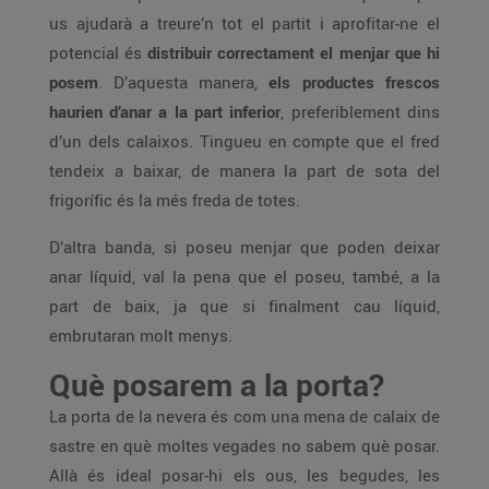
us ajudarà a treure’n tot el partit i aprofitar-ne el
potencial és
distribuir correctament el menjar que hi
posem
. D’aquesta manera,
els productes frescos
haurien d’anar a la part inferior
, preferiblement dins
d’un dels calaixos. Tingueu en compte que el fred
tendeix a baixar, de manera la part de sota del
frigorífic és la més freda de totes.
D’altra banda, si poseu menjar que poden deixar
anar líquid, val la pena que el poseu, també, a la
part de baix, ja que si finalment cau líquid,
embrutaran molt menys.
Què posarem a la porta?
La porta de la nevera és com una mena de calaix de
sastre en què moltes vegades no sabem què posar.
Allà és ideal posar-hi els ous, les begudes, les