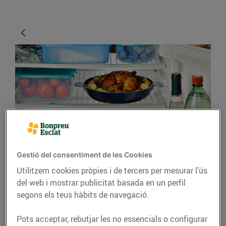
CONSELLS I HÀBITS SALUDABLES
Gestió del consentiment de les Cookies
Consells per organitzar
Utilitzem cookies pròpies i de tercers per mesurar l’ús
la nevera
del web i mostrar publicitat basada en un perfil
segons els teus hàbits de navegació.
26/d’abril/2019
Pots acceptar, rebutjar les no essencials o configurar