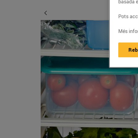
basada e
Pots acce
Més info
Reb