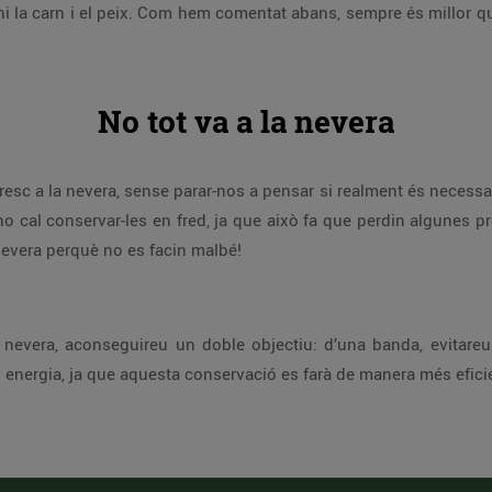
-hi la carn i el peix. Com hem comentat abans, sempre és millor qu
No tot va a la nevera
esc a la nevera, sense parar-nos a pensar si realment és necessari
 no cal conservar-les en fred, ja que això fa que perdin algunes p
nevera perquè no es facin malbé!
a nevera, aconseguireu un doble objectiu: d’una banda, evitareu
u energia, ja que aquesta conservació es farà de manera més efici