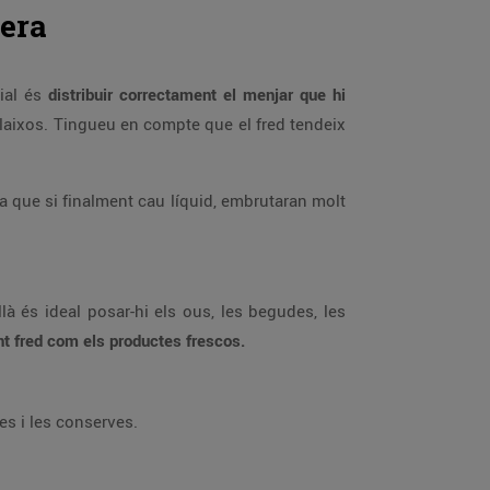
vera
cial és
distribuir correctament el menjar que hi
alaixos. Tingueu en compte que el fred tendeix
ja que si finalment cau líquid, embrutaran molt
 és ideal posar-hi els ous, les begudes, les
t fred com els productes frescos.
res i les conserves.