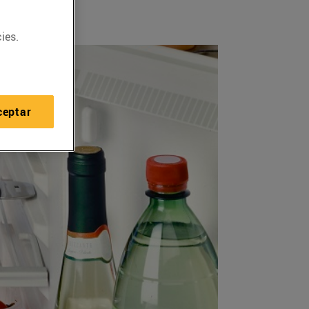
ies.
ceptar