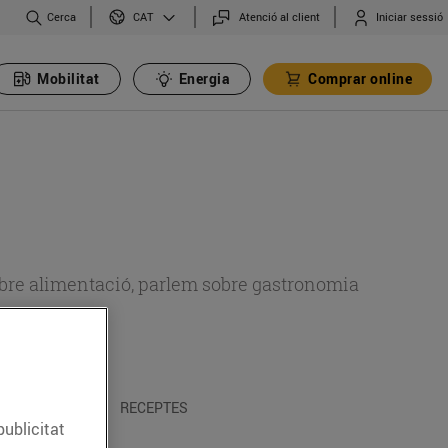
Cerca
Atenció al client
Iniciar sessió
CAT
Mobilitat
Energia
Comprar online
 sobre alimentació, parlem sobre gastronomia
 I TRADICIONS
RECEPTES
publicitat