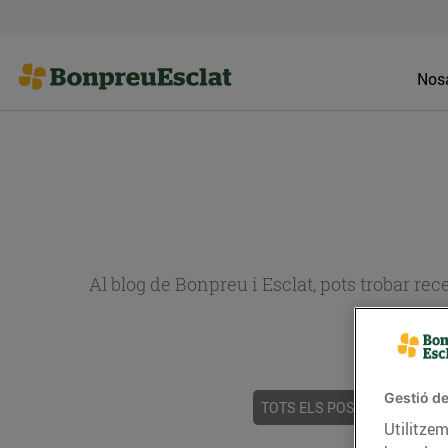
Nosa
Al blog de Bonpreu i Esclat, pots trobar re
Gestió de
TOTS ELS POSTS
ACTUALI
Utilitzem