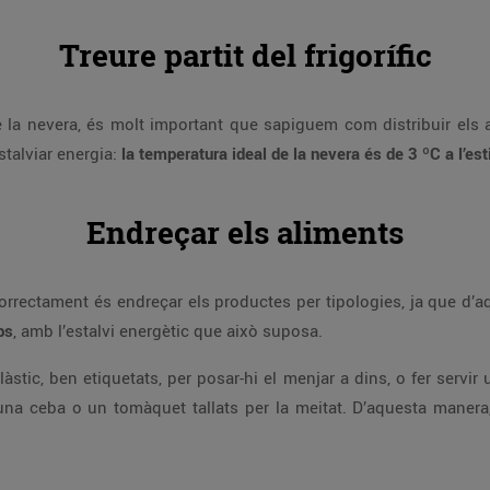
Treure partit del frigorífic
 la nevera, és molt important que sapiguem com distribuir els a
stalviar energia:
la temperatura ideal de la nevera és de 3 ºC a l’esti
Endreçar els aliments
orrectament és endreçar els productes per tipologies, ja que d’aq
ps
, amb l’estalvi energètic que això suposa.
àstic, ben etiquetats, per posar-hi el menjar a dins, o fer servir
una ceba o un tomàquet tallats per la meitat. D’aquesta maner