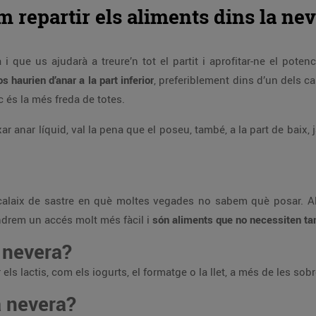
 repartir els aliments dins la ne
 que us ajudarà a treure’n tot el partit i aprofitar-ne el poten
s haurien d’anar a la part inferior
, preferiblement dins d’un dels c
ic és la més freda de totes.
r anar líquid, val la pena que el poseu, també, a la part de baix, 
laix de sastre en què moltes vegades no sabem què posar. Allà
indrem un accés molt més fàcil i
són aliments que no necessiten tan
a nevera?
els lactis, com els iogurts, el formatge o la llet, a més de les sob
a nevera?