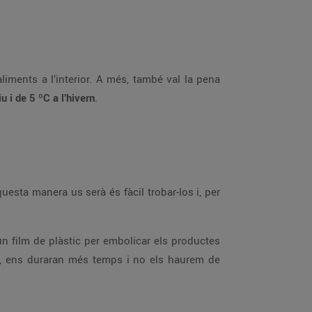
liments a l’interior. A més, també val la pena
u i de 5 ºC a l’hivern
.
uesta manera us serà és fàcil trobar-los i, per
 un film de plàstic per embolicar els productes
a, ens duraran més temps i no els haurem de