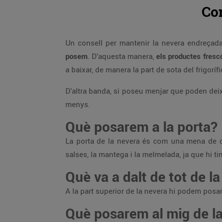
Com
Un consell per mantenir la nevera endreçada i
posem
. D’aquesta manera,
els productes fresco
a baixar, de manera la part de sota del frigoríf
D’altra banda, si poseu menjar que poden deixa
menys.
Què posarem a la porta?
La porta de la nevera és com una mena de ca
salses, la mantega i la melmelada, ja que hi t
Què va a dalt de tot de l
A la part superior de la nevera hi podem posar 
Què posarem al mig de l