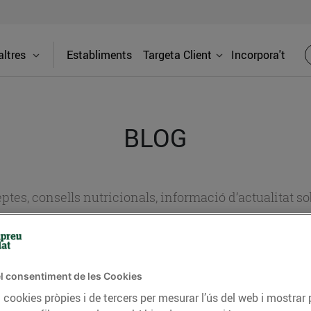
ltres
Establiments
Targeta Client
Incorpora't
BLOG
ceptes, consells nutricionals, informació d’actualitat
del nostre territori i molts altres temes.
l consentiment de les Cookies
TAT
CONSELLS I HÀBITS SALUDABLES
ENERGIA
GASTRONOMIA
 cookies pròpies i de tercers per mesurar l’ús del web i mostrar 