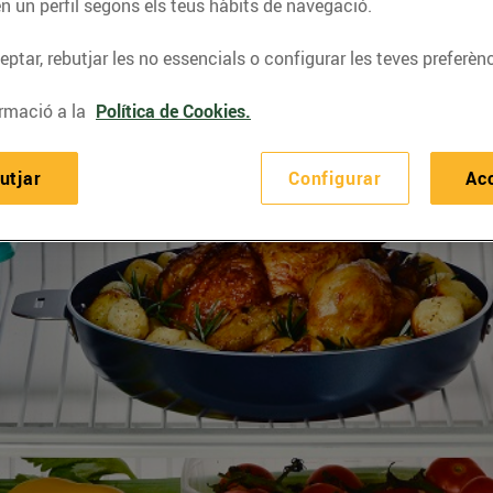
n un perfil segons els teus hàbits de navegació.
ptar, rebutjar les no essencials o configurar les teves preferènc
rmació a la
Política de Cookies.
utjar
Configurar
Ac