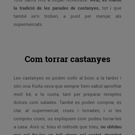
la tradició de les parades de castanyes,
tot i que
també se’n troben, a punt per menjar, als
supermercats.
Com torrar castanyes
Les castanyes es poden collir al bosc a la tardor i
són una fruita seca que sempre hem sabut aprofitar
molt bé, a la cuina, tant per preparar receptes
dolces com salades. També es poden comprar, és
clar, al supermercat, crues i torrades, i si les
compreu crues, us expliquem com podeu torrar-les
a casa. Això sí, trieu el mètode que trieu,
no oblideu
que cal fer-los un tall abans pel costat abombat