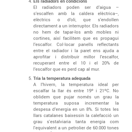
Els radiadors en condicions
El radiadors poden ser d’aigua –
s’escalfen amb la caldera elèctrica–,
elèctrics o d’oli, que s’endollen
directament a un interruptor. Els radiadors
no hem de tapar-los amb mobles ni
cortines, així facilitem que es propagui
l’escalfor. Col·locar panells reflectants
entre el radiador i la paret ens ajuda a
aprofitar i distribuir millor l’escalfor,
recuperant entre el 10 i el 20% de
l’escalfor que es perd cap al mur.
Tria la temperatura adequada
A l’hivern, la temperatura ideal per
escalfar la llar és entre 19º i 21ºC. No
oblidem que pujar només un grau la
temperatura suposa incrementar la
despesa d’energia en un 8%. Si totes les
llars catalanes baixessin la calefacció un
grau s'estalviaria tanta energia com
l'equivalent a un petrolier de 60.000 tones