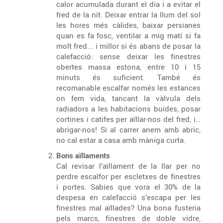
calor acumulada durant el dia i a evitar el
fred de la nit. Deixar entrar la llum del sol
les hores més càlides, baixar persianes
quan es fa fosc, ventilar a mig matí si fa
molt fred... i millor si és abans de posar la
calefacció: sense deixar les finestres
obertes massa estona, entre 10 i 15
minuts és suficient. També és
recomanable escalfar només les estances
on fem vida, tancant la vàlvula dels
radiadors a les habitacions buides, posar
cortines i catifes per aïllar-nos del fred, i…
abrigar-nos! Si al carrer anem amb abric,
no cal estar a casa amb màniga curta.
Bons aïllaments
Cal revisar l’aïllament de la llar per no
perdre escalfor per escletxes de finestres
i portes. Sabies que vora el 30% de la
despesa en calefacció s’escapa per les
finestres mal aïllades? Una bona fusteria
pels marcs, finestres de doble vidre,