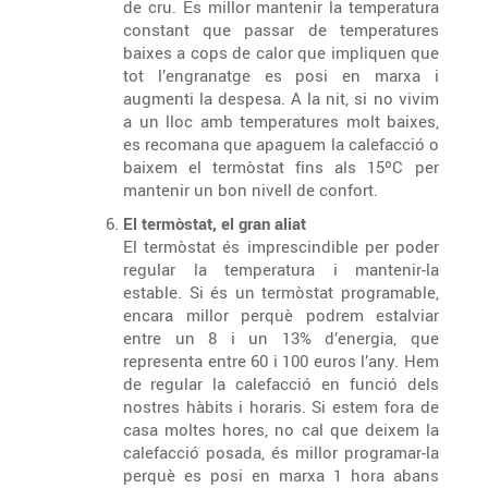
de cru. És millor mantenir la temperatura
constant que passar de temperatures
baixes a cops de calor que impliquen que
tot l’engranatge es posi en marxa i
augmenti la despesa. A la nit, si no vivim
a un lloc amb temperatures molt baixes,
es recomana que apaguem la calefacció o
baixem el termòstat fins als 15ºC per
mantenir un bon nivell de confort.
El termòstat, el gran aliat
El termòstat és imprescindible per poder
regular la temperatura i mantenir-la
estable. Si és un termòstat programable,
encara millor perquè podrem estalviar
entre un 8 i un 13% d’energia, que
representa entre 60 i 100 euros l’any. Hem
de regular la calefacció en funció dels
nostres hàbits i horaris. Si estem fora de
casa moltes hores, no cal que deixem la
calefacció posada, és millor programar-la
perquè es posi en marxa 1 hora abans