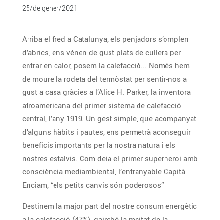
25/de gener/2021
Arriba el fred a Catalunya, els penjadors s’omplen
d’abrics, ens vénen de gust plats de cullera per
entrar en calor, posem la calefacció... Només hem
de moure la rodeta del termòstat per sentir-nos a
gust a casa gràcies a l’Alice H. Parker, la inventora
afroamericana del primer sistema de calefacció
central, l’any 1919. Un gest simple, que acompanyat
d’alguns hàbits i pautes, ens permetrà aconseguir
beneficis importants per la nostra natura i els
nostres estalvis. Com deia el primer superheroi amb
consciència mediambiental, l’entranyable Capità
Enciam, “els petits canvis són poderosos”.
Destinem la major part del nostre consum energètic
a la calefacció (47%), gairebé la meitat de la