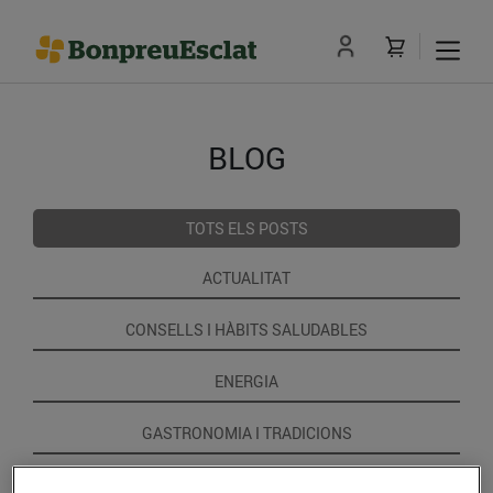
BLOG
TOTS ELS POSTS
ACTUALITAT
CONSELLS I HÀBITS SALUDABLES
ENERGIA
GASTRONOMIA I TRADICIONS
RECEPTES