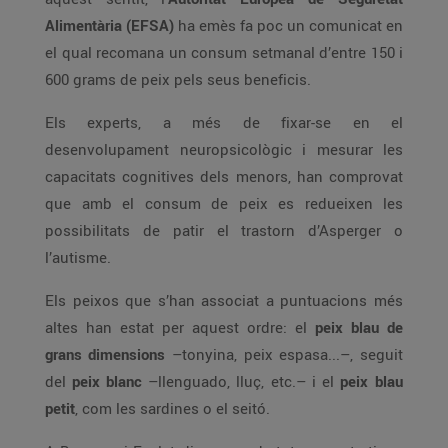
Alimentària (EFSA)
ha emès fa poc un comunicat en
el qual recomana un consum setmanal d’entre 150 i
600 grams de peix pels seus beneficis.
Els experts, a més de fixar-se en el
desenvolupament neuropsicològic i mesurar les
capacitats cognitives dels menors, han comprovat
que amb el consum de peix es redueixen les
possibilitats de patir el trastorn d’Asperger o
l’autisme.
Els peixos que s’han associat a puntuacions més
altes han estat per aquest ordre: el
peix blau de
grans dimensions
–tonyina, peix espasa...–, seguit
del
peix blanc
–llenguado, lluç, etc.– i el
peix blau
petit
, com les sardines o el seitó.