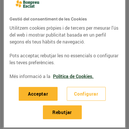
Gestió del consentiment de les Cookies
Utilitzem cookies pròpies i de tercers per mesurar l’ús
del web i mostrar publicitat basada en un perfil
segons els teus hàbits de navegació.
Pots acceptar, rebutjar les no essencials o configurar
les teves preferències.
Més informació a la
Política de Cookies.
CONSELLS I HÀBITS SALUDABLES
Acceptar
Configurar
Consumir peix durant
l’embaràs beneficia el
Rebutjar
desenvolupament
cerebral del nadó