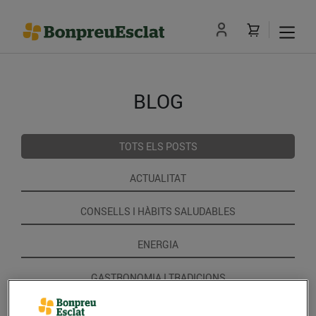
BLOG
TOTS ELS POSTS
ACTUALITAT
CONSELLS I HÀBITS SALUDABLES
ENERGIA
GASTRONOMIA I TRADICIONS
RECEPTES