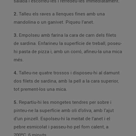
salada i escorreu-les i refredeu-les immediatament.
2.
Talleu els raves a llenques fines amb una
mandolina o un ganivet. Piqueu l’anet.
3.
Empolseu amb farina la cara de carn dels filets
de sardina. Enfarineu la superfície de treball, poseu-
hi pasta de pizza i, amb un corró, afineu-la una mica
més.
4.
Talleu-ne quatre trossos i disposeu-hi al damunt
dos filets de sardina, amb la pell a la cara superior,
tot prement-los una mica.
5.
Repartiu-hi les mongetes tendres per sobre i
pinteu-ne la superfície amb oli d’oliva, amb l’ajut
d’un pinzell. Espolseu-hi la meitat de l’anet i el
pebre esmicolat i passeu-ho pel forn calent, a
200ºC, 6 minuts.