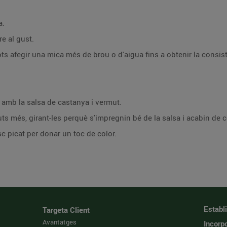
a.
re al gust.
s afegir una mica més de brou o d'aigua fins a obtenir la consist
a amb la salsa de castanya i vermut.
ts més, girant-les perquè s'impregnin bé de la salsa i acabin de c
c picat per donar un toc de color.
Establ
Targeta Client
Avantatges
Incorpo