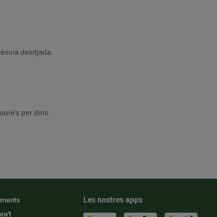
ència desitjada.
oure's per dins.
Les nostres apps
iments
ra't