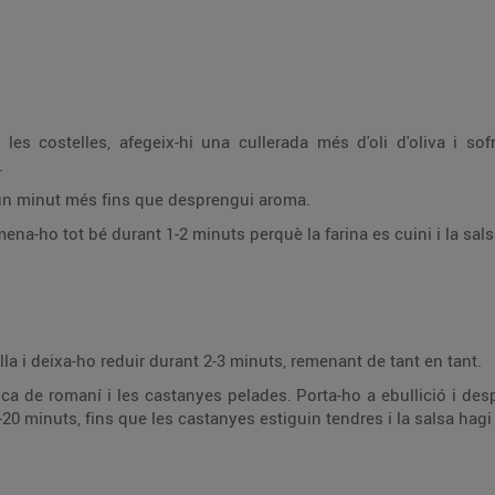
les costelles, afegeix-hi una cullerada més d'oli d'oliva i so
.
nt un minut més fins que desprengui aroma.
emena-ho tot bé durant 1-2 minuts perquè la farina es cuini i la sal
lla i deixa-ho reduir durant 2-3 minuts, remenant de tant en tant.
nca de romaní i les castanyes pelades. Porta-ho a ebullició i desp
-20 minuts, fins que les castanyes estiguin tendres i la salsa hag