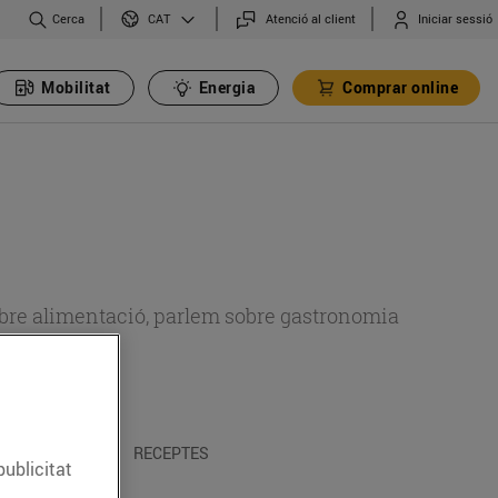
Cerca
Atenció al client
Iniciar sessió
CAT
Mobilitat
Energia
Comprar online
 sobre alimentació, parlem sobre gastronomia
 I TRADICIONS
RECEPTES
publicitat