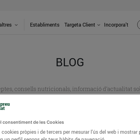
ltres
Establiments
Targeta Client
Incorpora't
BLOG
ceptes, consells nutricionals, informació d’actualitat
del nostre territori i molts altres temes.
l consentiment de les Cookies
TAT
CONSELLS I HÀBITS SALUDABLES
ENERGIA
GASTRONOMIA
 cookies pròpies i de tercers per mesurar l’ús del web i mostrar 
n un perfil segons els teus hàbits de navegació.