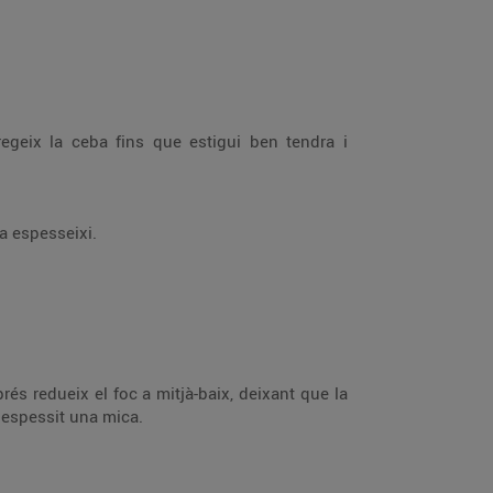
fregeix la ceba fins que estigui ben tendra i
sa espesseixi.
rés redueix el foc a mitjà-baix, deixant que la
i espessit una mica.