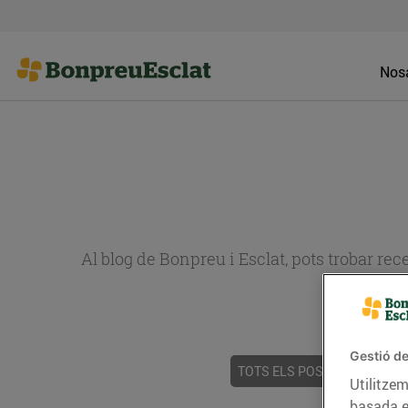
Nosa
Al blog de Bonpreu i Esclat, pots trobar re
Gestió de
TOTS ELS POSTS
ACTUALI
Utilitzem
basada e