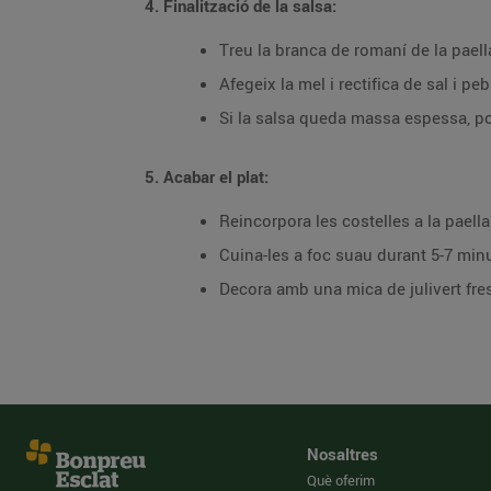
4. Finalització de la salsa:
Treu la branca de romaní de la paell
Afegeix la mel i rectifica de sal i peb
Si la salsa queda massa espessa, pot
5. Acabar el plat:
Reincorpora les costelles a la paell
Cuina-les a foc suau durant 5-7 minu
Decora amb una mica de julivert fres
Nosaltres
Què oferim