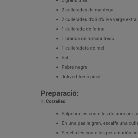
2 grans d'all
2 cullerades de mantega
2 cullerades d’oli d’oliva verge extra
1 cullerada de farina
1 branca de romaní fresc
1 culleradeta de mel
Sal
Pebre negre
Julivert fresc picat
Preparació:
1. Costelles:
Salpebra les costelles de porc per 
En una paella gran, escalfa una culle
Segella les costelles per ambdós cost