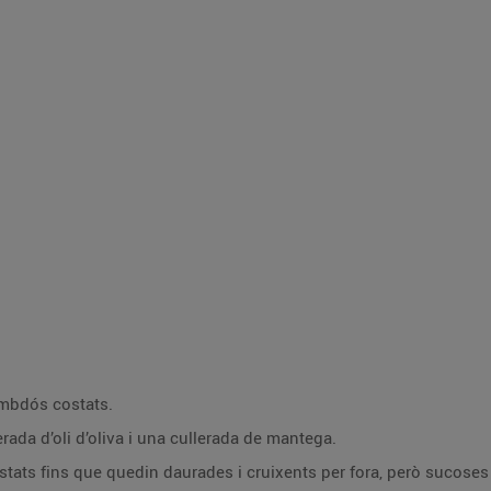
ambdós costats.
rada d’oli d’oliva i una cullerada de mantega.
ats fins que quedin daurades i cruixents per fora, però sucoses pe