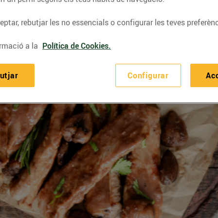
ptar, rebutjar les no essencials o configurar les teves preferènc
rmació a la
Política de Cookies.
utjar
Configurar
Ac