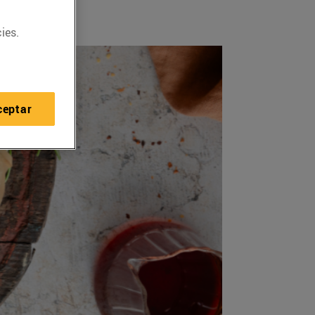
ies.
ceptar