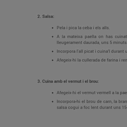
2. Salsa:
Pela i pica la ceba i els alls.
A la mateixa paella on has cuinat 
lleugerament daurada, uns 5 minuts
Incorpora l'all picat i cuina’l dura
Afegeix-hi la cullerada de farina i r
3. Cuina amb el vermut i el brou:
Afegeix-hi el vermut vermell a la pae
Incorpora-hi el brou de carn, la bra
salsa cogui a foc lent durant uns 15