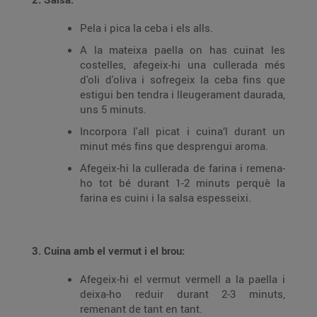
Pela i pica la ceba i els alls.
A la mateixa paella on has cuinat les
costelles, afegeix-hi una cullerada més
d'oli d'oliva i sofregeix la ceba fins que
estigui ben tendra i lleugerament daurada,
uns 5 minuts.
Incorpora l'all picat i cuina’l durant un
minut més fins que desprengui aroma.
Afegeix-hi la cullerada de farina i remena-
ho tot bé durant 1-2 minuts perquè la
farina es cuini i la salsa espesseixi.
3. Cuina amb el vermut i el brou:
Afegeix-hi el vermut vermell a la paella i
deixa-ho reduir durant 2-3 minuts,
remenant de tant en tant.