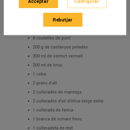
Acceptar
Configurar
01/d’octubre/2024
Rebutjar
Ingredients:
8 costelles de porc
200 g de castanyes pelades
200 ml de vermut vermell
200 ml de brou
1 ceba
2 grans d'all
2 cullerades de mantega
2 cullerades d’oli d’oliva verge extra
1 cullerada de farina
1 branca de romaní fresc
1 culleradeta de mel