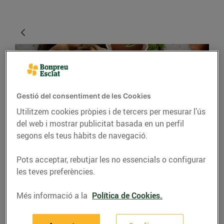
Gestió del consentiment de les Cookies
Utilitzem cookies pròpies i de tercers per mesurar l’ús
del web i mostrar publicitat basada en un perfil
segons els teus hàbits de navegació.
RECEPTES
Pots acceptar, rebutjar les no essencials o configurar
Costelles de porc amb
les teves preferències.
salsa de castanya i
vermut
Més informació a la
Política de Cookies.
Per a 4 persones