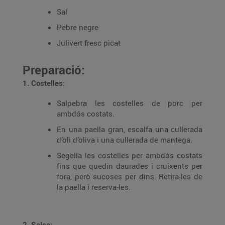
Sal
Pebre negre
Julivert fresc picat
Preparació:
1. Costelles:
Salpebra les costelles de porc per
ambdós costats.
En una paella gran, escalfa una cullerada
d’oli d’oliva i una cullerada de mantega.
Segella les costelles per ambdós costats
fins que quedin daurades i cruixents per
fora, però sucoses per dins. Retira-les de
la paella i reserva-les.
2. Salsa: