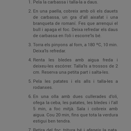
Pela la carbassa i talla-la a daus.
En una paella, cobreix amb oli els dauets
de carbassa, un gra d’all aixafat i una
branqueta de romaní. Fes que arrenqui el
bull i apaga el foc. Deixa refredar els daus
de carbassa en l’oli i escorre’ls bé.
Torra els pinyons al forn, a 180 ºC, 10 min.
Deixa’ls refredar.
Renta les bledes amb aigua freda i
deixeu-les escórrer. Talla’ls a trossos de 2
cm. Reserva una petita part i salta-les.
Pela les patates i els alls i talla-les a
rodanxes.
En una olla amb dues cullerades d’oli,
ofega la ceba, les patates, les bledes i l’all
5 min, a foc mitjà. Sala i cobreix amb
aigua. Cou 20 min, fins que tota la verdura
estigui ben tendra.
Retira del foc, tritura bé i afegeix la nata.