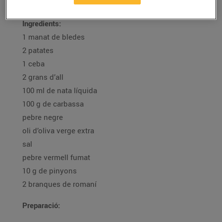
Ingredients:
1 manat de bledes
2 patates
1 ceba
2 grans d’all
100 ml de nata líquida
100 g de carbassa
pebre negre
oli d’oliva verge extra
sal
pebre vermell fumat
10 g de pinyons
2 branques de romaní
Preparació: