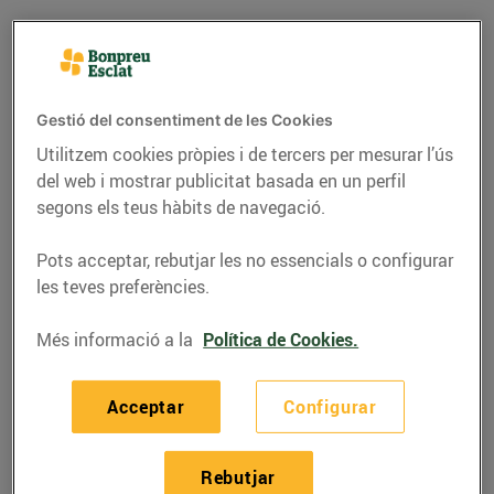
Gestió del consentiment de les Cookies
Utilitzem cookies pròpies i de tercers per mesurar l’ús
del web i mostrar publicitat basada en un perfil
segons els teus hàbits de navegació.
Pots acceptar, rebutjar les no essencials o configurar
les teves preferències.
RECEPTES
Més informació a la
Política de Cookies.
Crema amb bledes i
carbassa confitada amb
Acceptar
Configurar
pinyons i pebre fumat
Rebutjar
13/d’octubre/2021