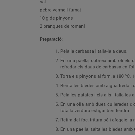
sal
pebre vermell fumat
10 g de pinyons
2 branques de romaní
Preparació:
Pela la carbassa i talla-la a daus.
En una paella, cobreix amb oli els d
refredar els daus de carbassa en l’oli
Torra els pinyons al forn, a 180 ºC, 1
Renta les bledes amb aigua freda i de
Pela les patates i els alls i talla-les
En una olla amb dues cullerades d’oli
tota la verdura estigui ben tendra.
Retira del foc, tritura bé i afegeix la
En una paella, salta les bledes amb u