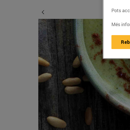
Pots acce
Més info
Reb