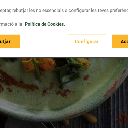
ptar, rebutjar les no essencials o configurar les teves preferènc
rmació a la
Política de Cookies.
utjar
Configurar
Ac