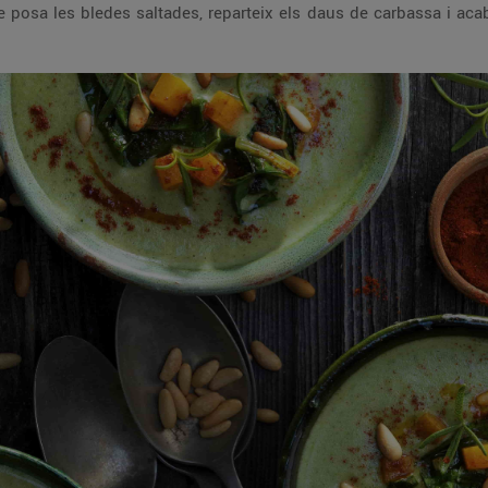
re posa les bledes saltades, reparteix els daus de carbassa i ac