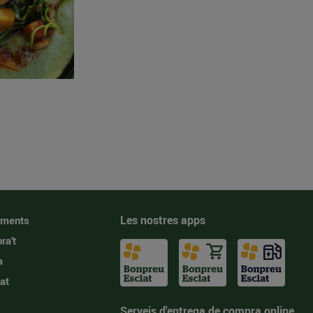
Les nostres apps
iments
ra't
a
at
Serveis d'entrega de compra online