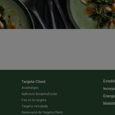
Establ
Targeta Client
Avantatges
Incorpo
Aplicació BonpreuEsclat
Energi
Fes-te la targeta
Mobilit
Targeta vinculada
Renovació de Targeta Client