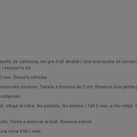
auets de carbassa, un gra d’all aixafat i una branqueta de romaní.
 i escorre’ls bé.
0 min. Deixa’ls refredar.
ixeu-les escórrer. Talla’ls a trossos de 2 cm. Reserva una petita pa
 a rodanxes.
, ofega la ceba, les patates, les bledes i l’all 5 min, a foc mitjà
 nata. Torna a arrencar el bull. Reserva calent.
na mica d’oli i sala.