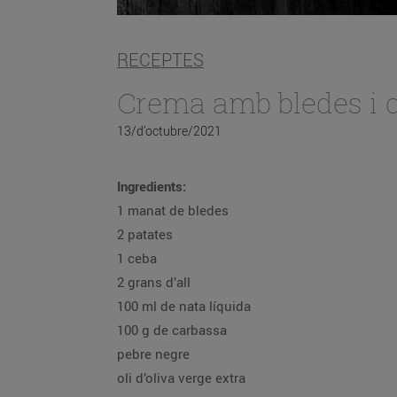
RECEPTES
Crema amb bledes i c
13/d’octubre/2021
Ingredients:
1 manat de bledes
2 patates
1 ceba
2 grans d’all
100 ml de nata líquida
100 g de carbassa
pebre negre
oli d’oliva verge extra