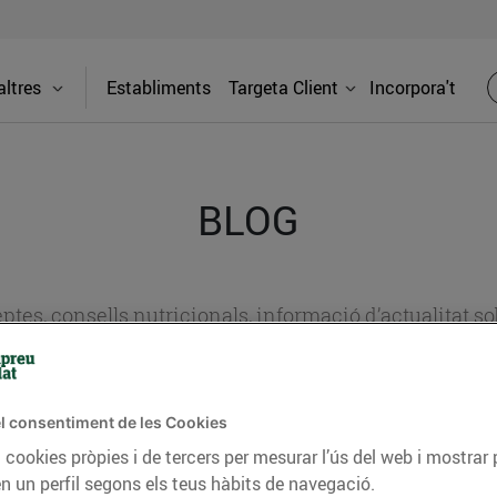
ltres
Establiments
Targeta Client
Incorpora't
BLOG
ceptes, consells nutricionals, informació d’actualitat
del nostre territori i molts altres temes.
l consentiment de les Cookies
TAT
CONSELLS I HÀBITS SALUDABLES
ENERGIA
GASTRONOMIA
 cookies pròpies i de tercers per mesurar l’ús del web i mostrar 
n un perfil segons els teus hàbits de navegació.