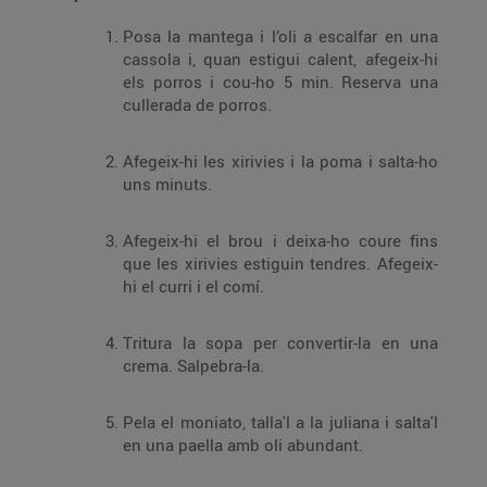
Posa la mantega i l’oli a escalfar en una
cassola i, quan estigui calent, afegeix-hi
els porros i cou-ho 5 min. Reserva una
cullerada de porros.
Afegeix-hi les xirivies i la poma i salta-ho
uns minuts.
Afegeix-hi el brou i deixa-ho coure fins
que les xirivies estiguin tendres. Afegeix-
hi el curri i el comí.
Tritura la sopa per convertir-la en una
crema. Salpebra-la.
Pela el moniato, talla'l a la juliana i salta'l
en una paella amb oli abundant.