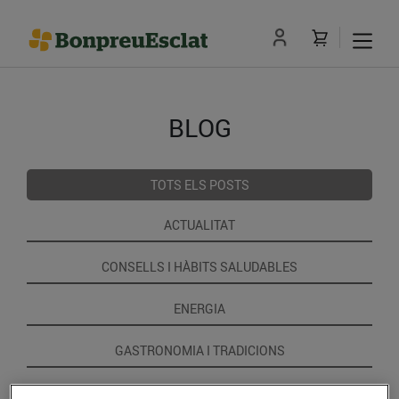
BLOG
TOTS ELS POSTS
ACTUALITAT
CONSELLS I HÀBITS SALUDABLES
ENERGIA
GASTRONOMIA I TRADICIONS
RECEPTES