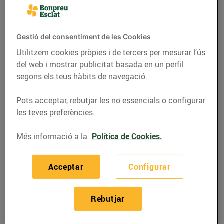
Gestió del consentiment de les Cookies
Utilitzem cookies pròpies i de tercers per mesurar l’ús
del web i mostrar publicitat basada en un perfil
segons els teus hàbits de navegació.
Pots acceptar, rebutjar les no essencials o configurar
les teves preferències.
Més informació a la
Política de Cookies.
RECEPTES
Crema de xirivia amb
Acceptar
Configurar
poma i xips de moniato
Rebutjar
19/de gener/2021