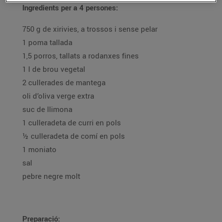
Ingredients per a 4 persones:
750 g de xirivies, a trossos i sense pelar
1 poma tallada
1,5 porros, tallats a rodanxes fines
1 l de brou vegetal
2 cullerades de mantega
oli d’oliva verge extra
suc de llimona
1 culleradeta de curri en pols
½ culleradeta de comí en pols
1 moniato
sal
pebre negre molt
Preparació: