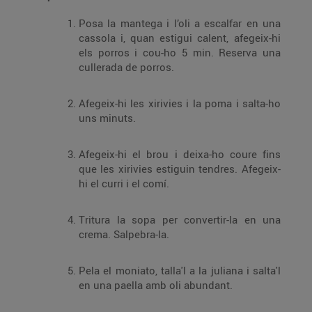
Posa la mantega i l’oli a escalfar en una
cassola i, quan estigui calent, afegeix-hi
els porros i cou-ho 5 min. Reserva una
cullerada de porros.
Afegeix-hi les xirivies i la poma i salta-ho
uns minuts.
Afegeix-hi el brou i deixa-ho coure fins
que les xirivies estiguin tendres. Afegeix-
hi el curri i el comí.
Tritura la sopa per convertir-la en una
crema. Salpebra-la.
Pela el moniato, talla'l a la juliana i salta'l
en una paella amb oli abundant.