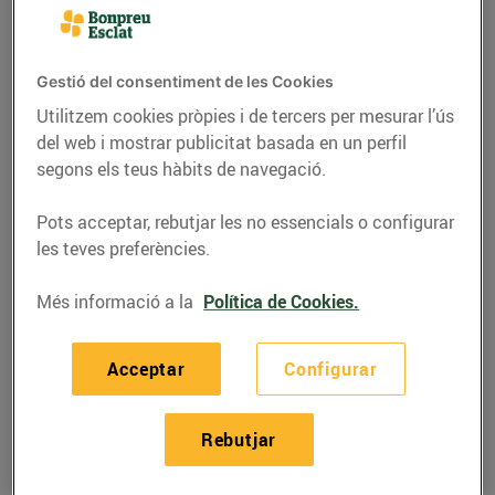
Gestió del consentiment de les Cookies
Utilitzem cookies pròpies i de tercers per mesurar l’ús
del web i mostrar publicitat basada en un perfil
segons els teus hàbits de navegació.
Pots acceptar, rebutjar les no essencials o configurar
les teves preferències.
Més informació a la
Política de Cookies.
RECEPTES
Crema de xirivia amb
Acceptar
Configurar
poma i xips de moniato
Rebutjar
19/de gener/2021