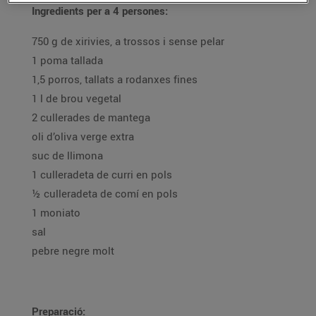
Ingredients per a 4 persones:
750 g de xirivies, a trossos i sense pelar
1 poma tallada
1,5 porros, tallats a rodanxes fines
1 l de brou vegetal
2 cullerades de mantega
oli d’oliva verge extra
suc de llimona
1 culleradeta de curri en pols
½ culleradeta de comí en pols
1 moniato
sal
pebre negre molt
Preparació: