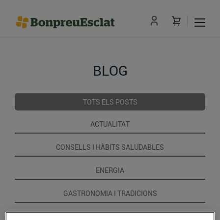
BLOG
TOTS ELS POSTS
ACTUALITAT
CONSELLS I HÀBITS SALUDABLES
ENERGIA
GASTRONOMIA I TRADICIONS
RECEPTES