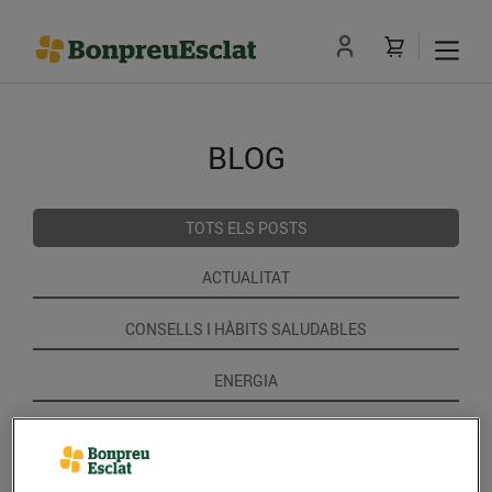
BLOG
TOTS ELS POSTS
ACTUALITAT
CONSELLS I HÀBITS SALUDABLES
ENERGIA
GASTRONOMIA I TRADICIONS
RECEPTES