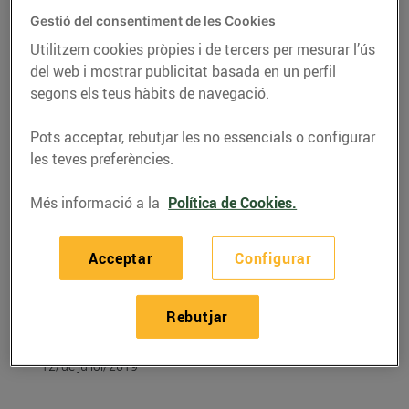
Gestió del consentiment de les Cookies
Utilitzem cookies pròpies i de tercers per mesurar l’ús
del web i mostrar publicitat basada en un perfil
segons els teus hàbits de navegació.
Pots acceptar, rebutjar les no essencials o configurar
les teves preferències.
Més informació a la
Política de Cookies.
Acceptar
Configurar
RECEPTES
Recepta de crema freda
Rebutjar
de mango
12/de juliol/2019