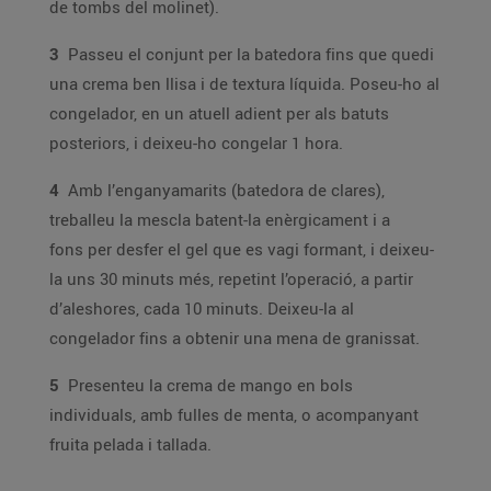
de tombs del molinet).
3
Passeu el conjunt per la batedora fins que quedi
una crema ben llisa i de textura líquida. Poseu-ho al
congelador, en un atuell adient per als batuts
posteriors, i deixeu-ho congelar 1 hora.
4
Amb l’enganyamarits (batedora de clares),
treballeu la mescla batent-la enèrgicament i a
fons per desfer el gel que es vagi formant, i deixeu-
la uns 30 minuts més, repetint l’operació, a partir
d’aleshores, cada 10 minuts. Deixeu-la al
congelador fins a obtenir una mena de granissat.
5
Presenteu la crema de mango en bols
individuals, amb fulles de menta, o acompanyant
fruita pelada i tallada.