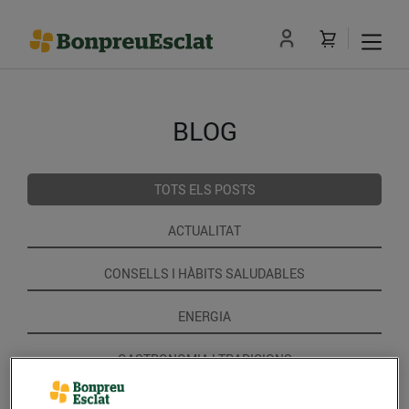
BLOG
TOTS ELS POSTS
ACTUALITAT
CONSELLS I HÀBITS SALUDABLES
ENERGIA
GASTRONOMIA I TRADICIONS
RECEPTES