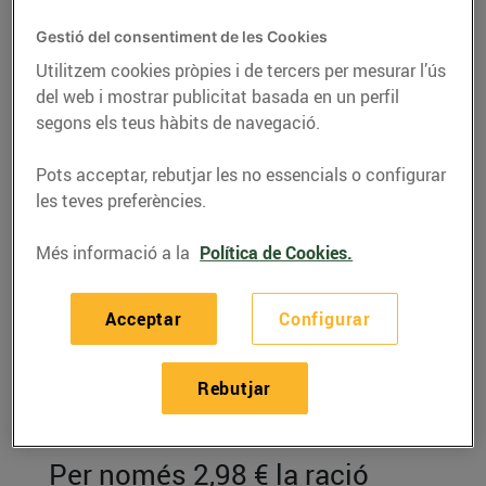
Gestió del consentiment de les Cookies
Utilitzem cookies pròpies i de tercers per mesurar l’ús
del web i mostrar publicitat basada en un perfil
segons els teus hàbits de navegació.
Pots acceptar, rebutjar les no essencials o configurar
les teves preferències.
Més informació a la
Política de Cookies.
RECEPTES
Acceptar
Configurar
Crema freda de meló
Rebutjar
amb cruixent de pernil
salat
Per només 2,98 € la ració