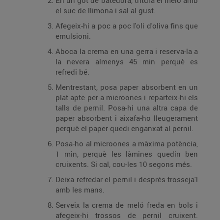
En un got de batedora, tritura el meló amb
el suc de llimona i sal al gust.
Afegeix-hi a poc a poc l'oli d'oliva fins que
emulsioni.
Aboca la crema en una gerra i reserva-la a
la nevera almenys 45 min perquè es
refredi bé.
Mentrestant, posa paper absorbent en un
plat apte per a microones i reparteix-hi els
talls de pernil. Posa-hi una altra capa de
paper absorbent i aixafa-ho lleugerament
perquè el paper quedi enganxat al pernil.
Posa-ho al microones a màxima potència,
1 min, perquè les làmines quedin ben
cruixents. Si cal, cou-les 10 segons més.
Deixa refredar el pernil i després trosseja'l
amb les mans.
Serveix la crema de meló freda en bols i
afegeix-hi trossos de pernil cruixent.