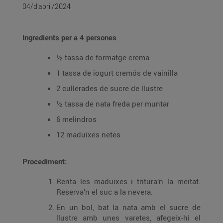
04/d’abril/2024
Ingredients per a 4 persones
½ tassa de formatge crema
1 tassa de iogurt cremós de vainilla
2 cullerades de sucre de llustre
½ tassa de nata freda per muntar
6 melindros
12 maduixes netes
Procediment:
Renta les maduixes i tritura’n la meitat.
Reserva’n el suc a la nevera.
En un bol, bat la nata amb el sucre de
llustre amb unes varetes, afegeix-hi el