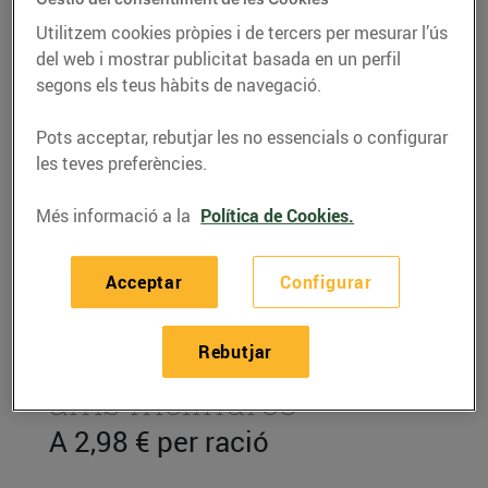
Utilitzem cookies pròpies i de tercers per mesurar l’ús
del web i mostrar publicitat basada en un perfil
segons els teus hàbits de navegació.
Pots acceptar, rebutjar les no essencials o configurar
les teves preferències.
Més informació a la
Política de Cookies.
Acceptar
Configurar
RECEPTES
Rebutjar
Cremós de maduixes
amb melindros
A 2,98 € per ració