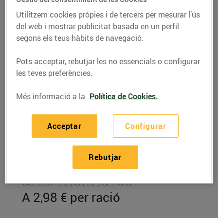
Utilitzem cookies pròpies i de tercers per mesurar l’ús
del web i mostrar publicitat basada en un perfil
segons els teus hàbits de navegació.
Pots acceptar, rebutjar les no essencials o configurar
les teves preferències.
Més informació a la
Política de Cookies.
Acceptar
Configurar
RECEPTES
Rebutjar
Cremós de maduixes
amb melindros
A 2,98 € per ració