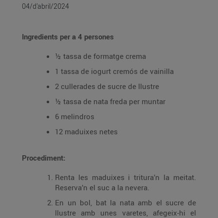
04/d’abril/2024
Ingredients per a 4 persones
½ tassa de formatge crema
1 tassa de iogurt cremós de vainilla
2 cullerades de sucre de llustre
½ tassa de nata freda per muntar
6 melindros
12 maduixes netes
Procediment:
Renta les maduixes i tritura’n la meitat.
Reserva’n el suc a la nevera.
En un bol, bat la nata amb el sucre de
llustre amb unes varetes, afegeix-hi el