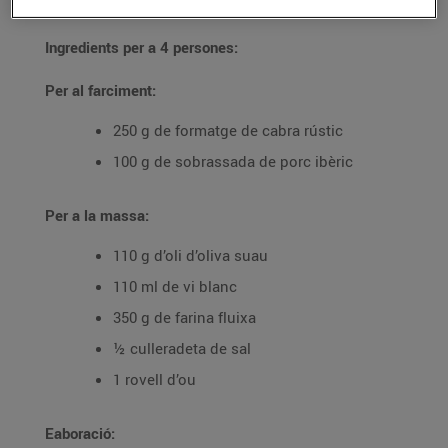
Ingredients per a 4 persones:
Per al farciment:
250 g de formatge de cabra rústic
100 g de sobrassada de porc ibèric
Per a la massa:
110 g d’oli d’oliva suau
110 ml de vi blanc
350 g de farina fluixa
½ culleradeta de sal
1 rovell d’ou
Eaboració: