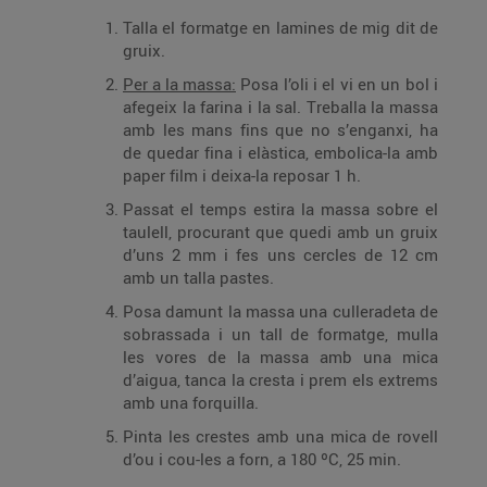
Talla el formatge en lamines de mig dit de
gruix.
Per a la massa:
Posa l’oli i el vi en un bol i
afegeix la farina i la sal. Treballa la massa
amb les mans fins que no s’enganxi, ha
de quedar fina i elàstica, embolica-la amb
paper film i deixa-la reposar 1 h.
Passat el temps estira la massa sobre el
taulell, procurant que quedi amb un gruix
d’uns 2 mm i fes uns cercles de 12 cm
amb un talla pastes.
Posa damunt la massa una culleradeta de
sobrassada i un tall de formatge, mulla
les vores de la massa amb una mica
d’aigua, tanca la cresta i prem els extrems
amb una forquilla.
Pinta les crestes amb una mica de rovell
d’ou i cou-les a forn, a 180 ºC, 25 min.