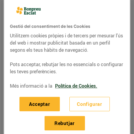
Gestió del consentiment de les Cookies
Utilitzem cookies pròpies i de tercers per mesurar l’ús
del web i mostrar publicitat basada en un perfil
segons els teus hàbits de navegació.
Pots acceptar, rebutjar les no essencials o configurar
les teves preferències.
Més informació a la
Política de Cookies.
RECEPTES
Crestes de formatge de
Acceptar
Configurar
cabra rústic amb
sobrassada
Rebutjar
11/d’octubre/2022