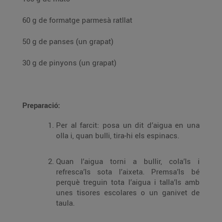
60 g de formatge parmesà ratllat
50 g de panses (un grapat)
30 g de pinyons (un grapat)
Preparació:
Per al farcit: posa un dit d’aigua en una
olla i, quan bulli, tira-hi els espinacs.
Quan l’aigua torni a bullir, cola’ls i
refresca’ls sota l’aixeta. Premsa’ls bé
perquè treguin tota l’aigua i talla’ls amb
unes tisores escolares o un ganivet de
taula.