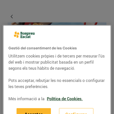
Gestió del consentiment de les Cookies
Utilitzem cookies pròpies i de tercers per mesurar l’ús
del web i mostrar publicitat basada en un perfil
segons els teus hàbits de navegació.
RECEPTES
Pots acceptar, rebutjar les no essencials o configurar
Crestes de formatge,
les teves preferències.
mató i espinacs
Més informació a la
Política de Cookies.
04/de setembre/2020