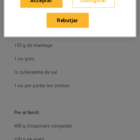
Acceptar
Configurar
Ingredients:
Per a la massa:
Rebutjar
300 g de farina
150 g de mantega
1 ou gros
½ culleradeta de sal
1 ou per pintar les crestes
Per al farcit:
400 g d’espinacs congelats
100 g de mató