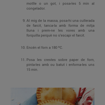
motlle o un got, i posa-les 5 min al
congelador.
Al mig de la massa, posa-hi una cullerada
de farcit, tanca-la amb forma de mitja
lluna i prem-ne les vores amb una
forquilla perquè no s’escapi el farcit.
Encén el forn a 180 ºC.
Posa les crestes sobre paper de forn,
pinta-les amb ou batut i enforna-les uns
15 min.