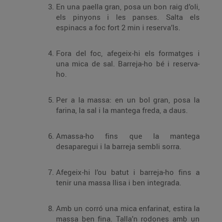
En una paella gran, posa un bon raig d’oli,
els pinyons i les panses. Salta els
espinacs a foc fort 2 min i reserva’ls.
Fora del foc, afegeix-hi els formatges i
una mica de sal. Barreja-ho bé i reserva-
ho.
Per a la massa: en un bol gran, posa la
farina, la sal i la mantega freda, a daus.
Amassa-ho fins que la mantega
desaparegui i la barreja sembli sorra.
Afegeix-hi l’ou batut i barreja-ho fins a
tenir una massa llisa i ben integrada.
Amb un corró una mica enfarinat, estira la
massa ben fina. Talla’n rodones amb un