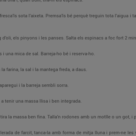
a l’aigua i talla’ls amb unes tisores escolares o un ganivet
En una paella gran, posa un bon raig d’oli, els pinyons i les panses. Salta els espinacs a f
Fora del foc, afegeix-hi els formatges i una mica de sal. Barreja-ho bé i reserva-ho.
Per a la massa: en un bol gran, posa la farina, la sal i la mantega freda, a daus.
Amassa-ho fins que la mantega desaparegui i la barreja sembli sorra.
Afegeix-hi l’ou batut i barreja-ho fins a tenir una massa llisa i ben integrada.
a lluna i prem-ne les vores amb una forquilla perquè no s’escapi el