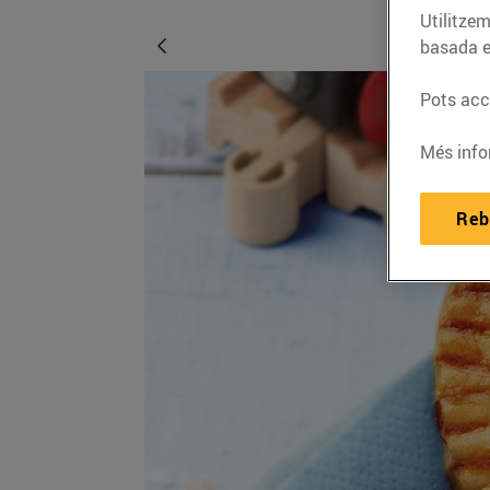
Utilitzem
basada e
Pots acce
Més info
Reb