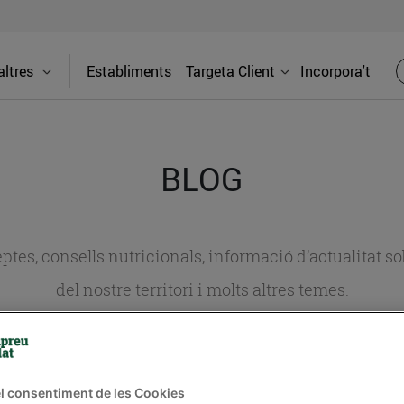
ltres
Establiments
Targeta Client
Incorpora't
BLOG
ceptes, consells nutricionals, informació d’actualitat
del nostre territori i molts altres temes.
TAT
CONSELLS I HÀBITS SALUDABLES
ENERGIA
GASTRONOMIA
l consentiment de les Cookies