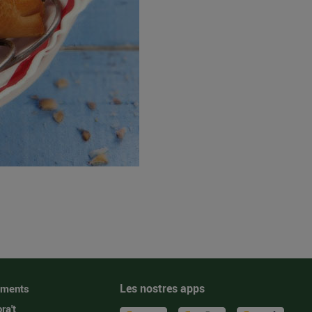
Les nostres apps
iments
ra't