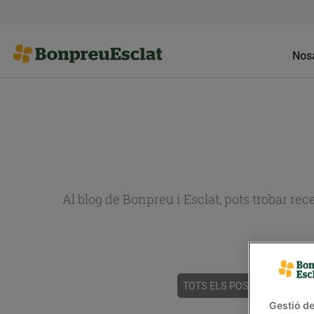
Nosa
Al blog de Bonpreu i Esclat, pots trobar re
TOTS ELS POSTS
ACTUALI
Gestió de