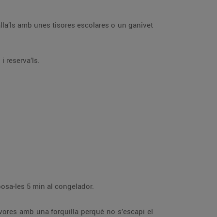
oc fort 2 min i reserva’ls.
Amb un corró una mica enfarinat, estira la massa ben fina. Talla’n rodones amb un motlle o un got, i posa-les 5 min al congelador.