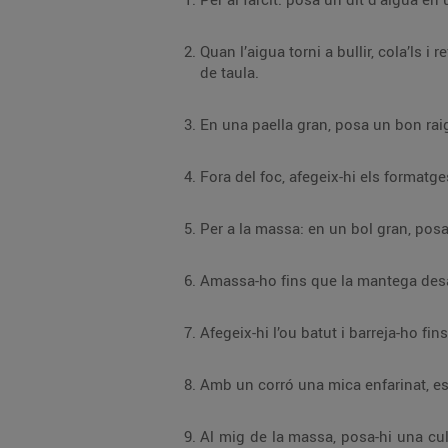
Quan l’aigua torni a bullir, cola’ls i refresca’ls sota l’aixeta. Premsa’ls bé perquè treguin tot
de taula.
Al mig de la massa, posa-hi una cullerada de farcit, tanca-la amb forma de mitj