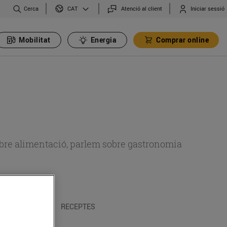
Cerca
Atenció al client
Iniciar sessió
CAT
Mobilitat
Energia
Comprar online
 sobre alimentació, parlem sobre gastronomia
 I TRADICIONS
RECEPTES