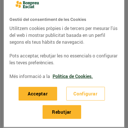
Gestió del consentiment de les Cookies
Utilitzem cookies pròpies i de tercers per mesurar l’ús
del web i mostrar publicitat basada en un perfil
segons els teus hàbits de navegació.
Pots acceptar, rebutjar les no essencials o configurar
les teves preferències.
Més informació a la
Política de Cookies.
RECEPTES
Crestes farcides de
Acceptar
Configurar
caqui
Rebutjar
05/de novembre/2020