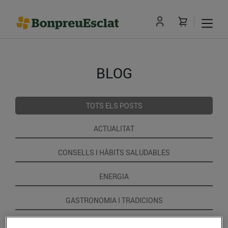
BLOG
TOTS ELS POSTS
ACTUALITAT
CONSELLS I HÀBITS SALUDABLES
ENERGIA
GASTRONOMIA I TRADICIONS
RECEPTES