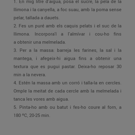
1. En mig litre d'aigua, posa el sucre, la pela de la
llimona i la canyella, a foc suau, amb la poma sense
pelar, tallada a dauets.
2. Fes un puré amb els caquis pelats i el suc de la
llimona. Incorpora'l a l'almívar i cou-ho fins
a obtenir una melmelada.
3. Per a la massa: barreja les farines, la sal i la
mantega, i afegeix-hi aigua fins a obtenir una
textura que es pugui pastar. Deixa-ho reposar 30
min a la nevera.
4. Estén la massa amb un corró i talla-la en cercles.
Omple la meitat de cada cercle amb la melmelada i
tanca les vores amb aigua.
5. Pinta-ho amb ou batut i fes-ho coure al forn, a
180 ºC, 20-25 min.