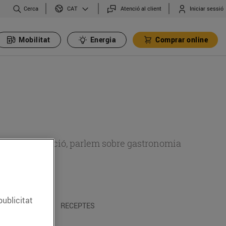
Cerca
Atenció al client
Iniciar sessió
CAT
Mobilitat
Energia
Comprar online
 sobre alimentació, parlem sobre gastronomia
publicitat
 I TRADICIONS
RECEPTES