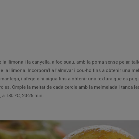
2. Fes un puré amb els caquis pelats 
4. Estén la massa amb un corró i talla-la en cercles. Omple la meitat de
e al forn, a 180 ºC, 20-25 min.