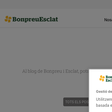
Nosa
Al blog de Bonpreu i Esclat, pots trobar re
Gestió de
Utilitzem
TOTS ELS POSTS
ACTUALI
basada e