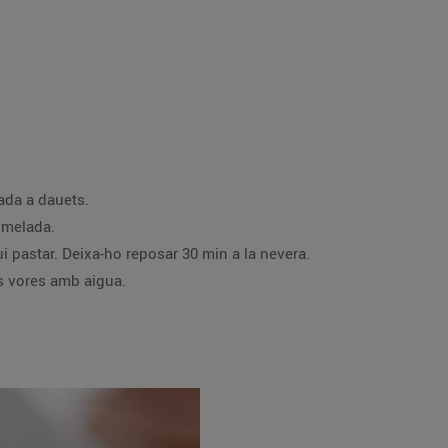
1. En mig litre d'aigua, posa el sucre, la pela de la llimona i la canyella, a foc suau, amb la poma sense pelar, tallada a dauets.
i el suc de la llimona. Incorpora'l a l'almívar i cou-ho fins a obtenir una melmelada.
3. Per a la massa: barreja les farines, la sal i la mantega, i afegeix-hi aigua fins a obtenir una textura que es pugui pastar. Deixa-ho reposar 30 min a la nevera.
 cada cercle amb la melmelada i tanca les vores amb aigua.