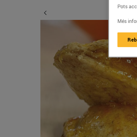
Pots acce
Més info
Reb