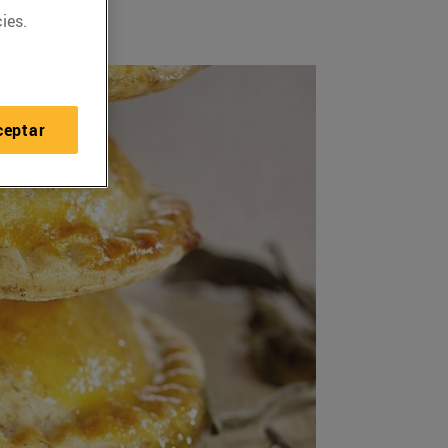
ies.
ceptar