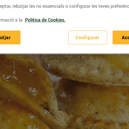
ptar, rebutjar les no essencials o configurar les teves preferènc
rmació a la
Política de Cookies.
utjar
Configurar
Ac