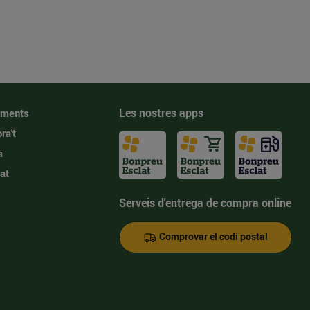
Les nostres apps
iments
ra't
a
at
Serveis d'entrega de compra online
Comprovar el codi postal