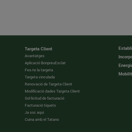
Establ
Targeta Client
Avantatges
Incorpo
Aplicació BonpreuEsclat
Energi
Fes-te la targeta
Mobilit
Targeta vinculada
Renovació de Targeta Client
Modificació dades Targeta Client
Sol·licitud de facturació
Facturació tiquets
Ja soc aquí
Cuina amb el Tatano