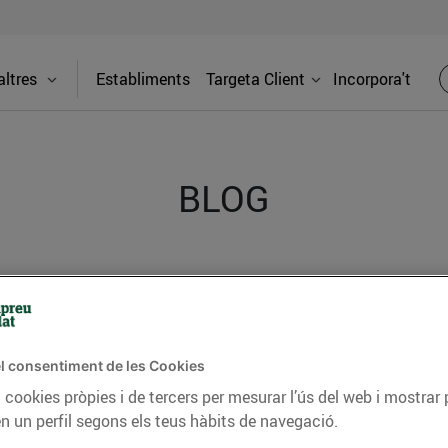
ltres
Establiments
Targeta Client
Incorpora't
BLOG
ceptes, consells nutricionals, informació d’actualitat
del nostre territori i molts altres temes.
l consentiment de les Cookies
 cookies pròpies i de tercers per mesurar l’ús del web i mostrar 
TAT
CONSELLS I HÀBITS SALUDABLES
ENERGIA
GASTRONOMIA
n un perfil segons els teus hàbits de navegació.