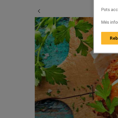
Pots acce
Més info
Reb