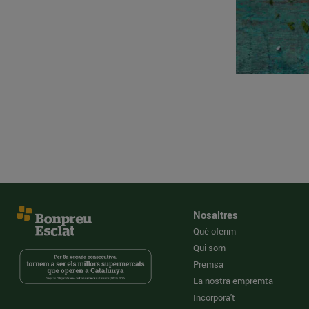
Nosaltres
Què oferim
Qui som
Premsa
La nostra empremta
Incorpora't