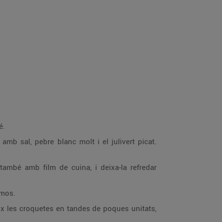
é.
amb sal, pebre blanc molt i el julivert picat.
ambé amb film de cuina, i deixa-la refredar
 mos.
eix les croquetes en tandes de poques unitats,