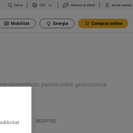
Cerca
Atenció al client
Iniciar sessió
CAT
Mobilitat
Energia
Comprar online
 sobre alimentació, parlem sobre gastronomia
 I TRADICIONS
RECEPTES
publicitat