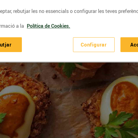
ptar, rebutjar les no essencials o configurar les teves preferènc
rmació a la
Política de Cookies.
utjar
Configurar
Ac