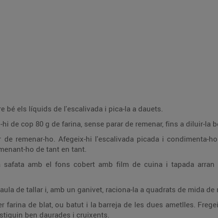
re bé els líquids de l'escalivada i pica-la a dauets.
-hi de cop 80 g de farina, sense parar de remenar, fins a diluir-la b
r de remenar-ho. Afegeix-hi l'escalivada picada i condimenta-ho 
menant-ho de tant en tant.
afata amb el fons cobert amb film de cuina i tapada arran t
ula de tallar i, amb un ganivet, raciona-la a quadrats de mida de
 farina de blat, ou batut i la barreja de les dues ametlles. Freg
estiguin ben daurades i cruixents.