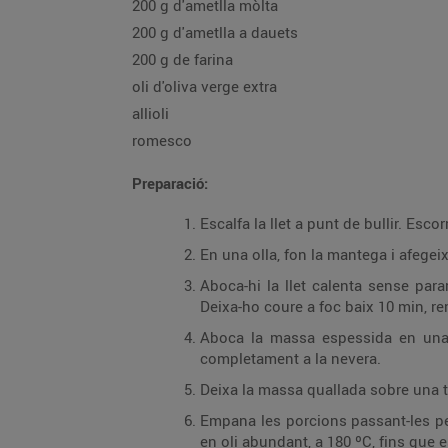
200 g d'ametlla mòlta
200 g d'ametlla a dauets
200 g de farina
oli d'oliva verge extra
allioli
romesco
Preparació:
Escalfa la llet a punt de bullir. Escor
En una olla, fon la mantega i afegeix
Aboca-hi la llet calenta sense para
Deixa-ho coure a foc baix 10 min, re
Aboca la massa espessida en una s
completament a la nevera.
Deixa la massa quallada sobre una ta
Empana les porcions passant-les per
en oli abundant, a 180 ºC, fins que 