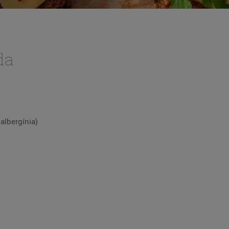
da
 albergínia)