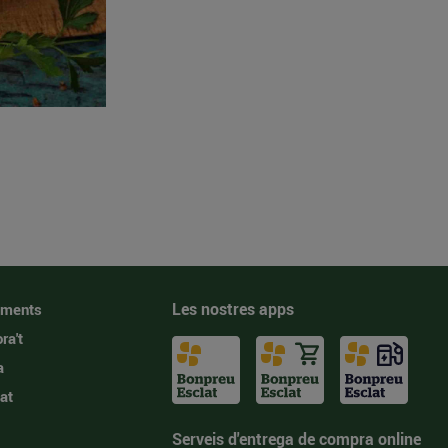
Les nostres apps
iments
ra't
a
at
Serveis d'entrega de compra online