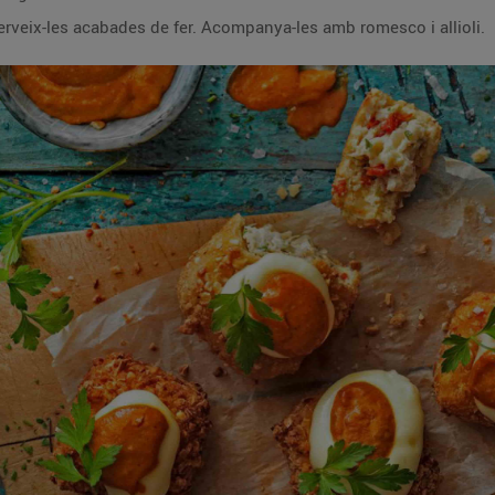
erveix-les acabades de fer. Acompanya-les amb romesco i allioli.