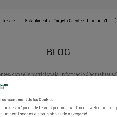
ltres
Establiments
Targeta Client
Incorpora't
BLOG
ceptes, consells nutricionals, informació d’actualitat
del nostre territori i molts altres temes.
l consentiment de les Cookies
TAT
CONSELLS I HÀBITS SALUDABLES
ENERGIA
GASTRONOMIA
 cookies pròpies i de tercers per mesurar l’ús del web i mostrar 
n un perfil segons els teus hàbits de navegació.