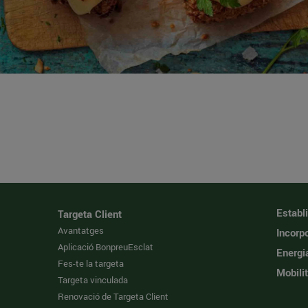
Establ
Targeta Client
Avantatges
Incorpo
Aplicació BonpreuEsclat
Energi
Fes-te la targeta
Mobilit
Targeta vinculada
Renovació de Targeta Client