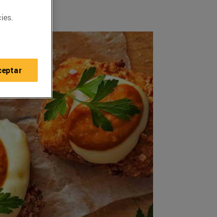
ies.
ceptar