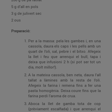
5 g d’all en pols
3 g de julivert sec
2 ous
Preparació:
Per a la massa: pela les gambes i, en una
cassola, daura els caps i les pells amb un
quart de l’oli, sal, pebre i el bitxo. Afegeix
la llet i feu que arrenqui el bull, tapa i
deixa que infusioni 2 h (si pot ser tot un
dia, molt millor!).
A la mateixa cassola, ben neta, daura l’all
tallat a làmines amb la resta de l’oli.
Afegeix la farina i remena fins a fer una
pasta homogènia. Deixa coure fins que la
farina perdi l’aroma de crua.
Aboca la llet de gamba tota de cop
(prèviament escalfada) i que arrenqui el