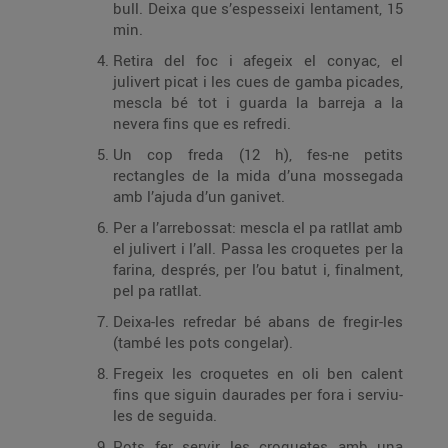
bull. Deixa que s’espesseixi lentament, 15
min.
Retira del foc i afegeix el conyac, el
julivert picat i les cues de gamba picades,
mescla bé tot i guarda la barreja a la
nevera fins que es refredi.
Un cop freda (12 h), fes-ne petits
rectangles de la mida d’una mossegada
amb l’ajuda d’un ganivet.
Per a l’arrebossat: mescla el pa ratllat amb
el julivert i l’all. Passa les croquetes per la
farina, després, per l’ou batut i, finalment,
pel pa ratllat.
Deixa-les refredar bé abans de fregir-les
(també les pots congelar).
Fregeix les croquetes en oli ben calent
fins que siguin daurades per fora i serviu-
les de seguida.
Pots fer servir les croquetes amb una