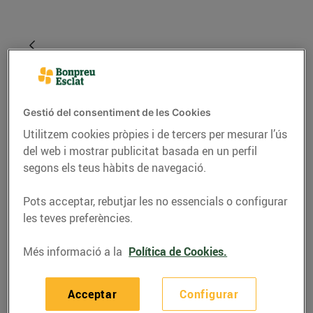
Gestió del consentiment de les Cookies
Utilitzem cookies pròpies i de tercers per mesurar l’ús
del web i mostrar publicitat basada en un perfil
segons els teus hàbits de navegació.
RECEPTES
Pots acceptar, rebutjar les no essencials o configurar
les teves preferències.
Croquetes de gamba
Més informació a la
Política de Cookies.
19/de novembre/2021
Acceptar
Configurar
Ingredients per a 30 croquetes: