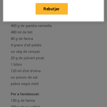
oli d'oliva verge extra
Rebutjar
salsa rosa
Per a la massa:
400 g de gamba vermella
480 ml de llet
80 g de farina
4 grans d’all pelats
un raig de conyac
20 g de julivert picat
1 bitxo
120 ml d’oli d’oliva
un pessic de sal
pebre negre mòlt
Per a l’arrebossat:
100 g de farina
200 g de pa ratllat