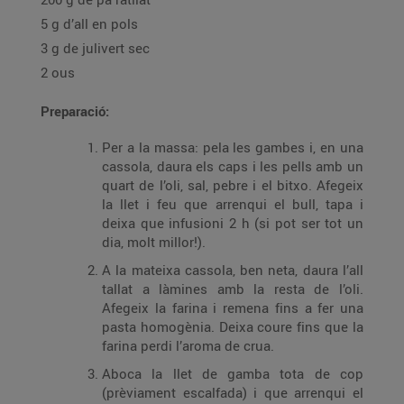
5 g d’all en pols
3 g de julivert sec
2 ous
Preparació:
Per a la massa: pela les gambes i, en una
cassola, daura els caps i les pells amb un
quart de l’oli, sal, pebre i el bitxo. Afegeix
la llet i feu que arrenqui el bull, tapa i
deixa que infusioni 2 h (si pot ser tot un
dia, molt millor!).
A la mateixa cassola, ben neta, daura l’all
tallat a làmines amb la resta de l’oli.
Afegeix la farina i remena fins a fer una
pasta homogènia. Deixa coure fins que la
farina perdi l’aroma de crua.
Aboca la llet de gamba tota de cop
(prèviament escalfada) i que arrenqui el