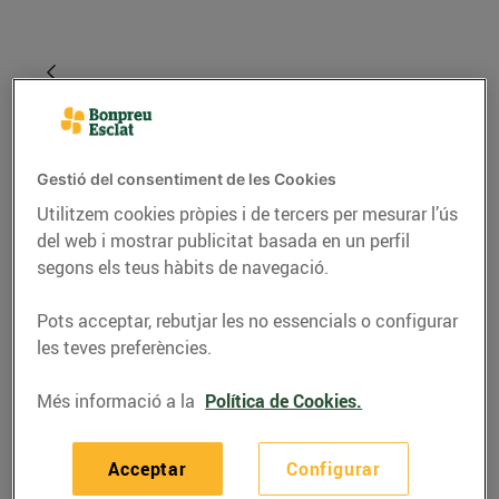
Gestió del consentiment de les Cookies
Utilitzem cookies pròpies i de tercers per mesurar l’ús
del web i mostrar publicitat basada en un perfil
segons els teus hàbits de navegació.
RECEPTES
Pots acceptar, rebutjar les no essencials o configurar
les teves preferències.
Croquetes de gamba
Més informació a la
Política de Cookies.
19/de novembre/2021
Acceptar
Configurar
Ingredients per a 30 croquetes: