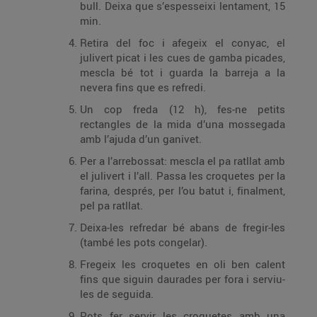
bull. Deixa que s’espesseixi lentament, 15
min.
Retira del foc i afegeix el conyac, el
julivert picat i les cues de gamba picades,
mescla bé tot i guarda la barreja a la
nevera fins que es refredi.
Un cop freda (12 h), fes-ne petits
rectangles de la mida d’una mossegada
amb l’ajuda d’un ganivet.
Per a l’arrebossat: mescla el pa ratllat amb
el julivert i l’all. Passa les croquetes per la
farina, després, per l’ou batut i, finalment,
pel pa ratllat.
Deixa-les refredar bé abans de fregir-les
(també les pots congelar).
Fregeix les croquetes en oli ben calent
fins que siguin daurades per fora i serviu-
les de seguida.
Pots fer servir les croquetes amb una