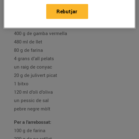
oli d'oliva verge extra
Rebutjar
salsa rosa
Per a la massa:
400 g de gamba vermella
480 ml de llet
80 g de farina
4 grans d’all pelats
un raig de conyac
20 g de julivert picat
1 bitxo
120 ml d’oli d’oliva
un pessic de sal
pebre negre mòlt
Per a l’arrebossat:
100 g de farina
200 g de pa ratllat