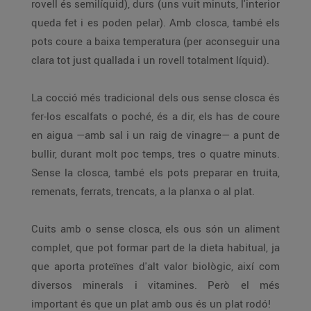
rovell és semilíquid), durs (uns vuit minuts, l'interior
queda fet i es poden pelar). Amb closca, també els
pots coure a baixa temperatura (per aconseguir una
clara tot just quallada i un rovell totalment líquid).
La cocció més tradicional dels ous sense closca és
fer-los escalfats o poché, és a dir, els has de coure
en aigua —amb sal i un raig de vinagre— a punt de
bullir, durant molt poc temps, tres o quatre minuts.
Sense la closca, també els pots preparar en truita,
remenats, ferrats, trencats, a la planxa o al plat.
Cuits amb o sense closca, els ous són un aliment
complet, que pot formar part de la dieta habitual, ja
que aporta proteïnes d'alt valor biològic, així com
diversos minerals i vitamines. Però el més
important és que un plat amb ous és un plat rodó!