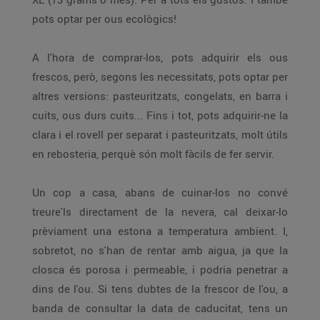
pots optar per ous ecològics!
A l'hora de comprar-los, pots adquirir els ous
frescos, però, segons les necessitats, pots optar per
altres versions: pasteuritzats, congelats, en barra i
cuits, ous durs cuits... Fins i tot, pots adquirir-ne la
clara i el rovell per separat i pasteuritzats, molt útils
en rebosteria, perquè són molt fàcils de fer servir.
Un cop a casa, abans de cuinar-los no convé
treure'ls directament de la nevera, cal deixar-lo
prèviament una estona a temperatura ambient. I,
sobretot, no s'han de rentar amb aigua, ja que la
closca és porosa i permeable, i podria penetrar a
dins de l'ou. Si tens dubtes de la frescor de l'ou, a
banda de consultar la data de caducitat, tens un