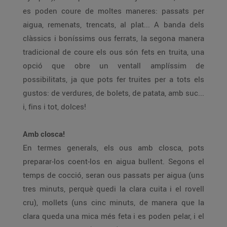
es poden coure de moltes maneres: passats per
aigua, remenats, trencats, al plat... A banda dels
clàssics i boníssims ous ferrats, la segona manera
tradicional de coure els ous són fets en truita, una
opció que obre un ventall amplíssim de
possibilitats, ja que pots fer truites per a tots els
gustos: de verdures, de bolets, de patata, amb suc...
i, fins i tot, dolces!
Amb closca!
En termes generals, els ous amb closca, pots
preparar-los coent-los en aigua bullent. Segons el
temps de cocció, seran ous passats per aigua (uns
tres minuts, perquè quedi la clara cuita i el rovell
cru), mollets (uns cinc minuts, de manera que la
clara queda una mica més feta i es poden pelar, i el