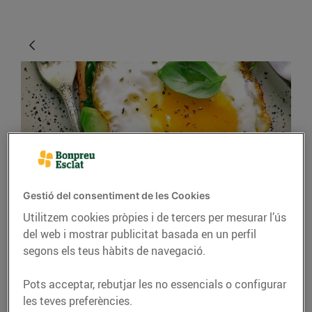
Gestió del consentiment de les Cookies
CONSELLS I HÀBITS SALUDABLES
Utilitzem cookies pròpies i de tercers per mesurar l’ús
Cuina amb ous, bons i
del web i mostrar publicitat basada en un perfil
saludables
segons els teus hàbits de navegació.
13/d’abril/2021
Pots acceptar, rebutjar les no essencials o configurar
les teves preferències.