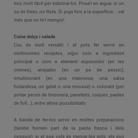
truc molt fàcil per esbrinar-ho. Posa'l en aigua: si un
ou és fresc, no flota. Si puja fins a la superfície... val
més que no te'l mengis!
Cuina dolça i salada
L'ou és molt versàtil i el pots fer servir en
moltíssimes receptes, sigui com a ingredient
principal o com a element espessidor (en les
cremes), airejador (en un pa de pessic),
emulsionant (en una maionesa, una salsa
holandesa, un gelat o una mousse) o colorant (per
pintar peces de brioixeria, panellets, coques, pastes
de full...), entre altres possibilitats.
A banda de fer-los servir en moltes preparacions
(també formen part de la pasta fresca i dels
nyoquis), si el que vols és menjar-los sols, els ous