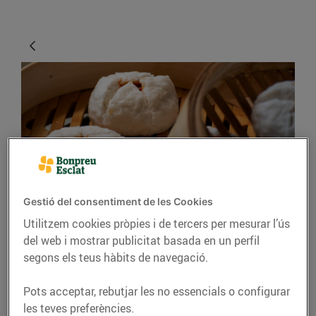
CONSELLS I HÀBITS SALUDABLES
Gestió del consentiment de les Cookies
Utilitzem cookies pròpies i de tercers per mesurar l’ús
Cuinar al vapor
del web i mostrar publicitat basada en un perfil
segons els teus hàbits de navegació.
Cuinar al vapor és una de les
maneres més saludables que
Pots acceptar, rebutjar les no essencials o configurar
hi ha de coure els aliments i
les teves preferències.