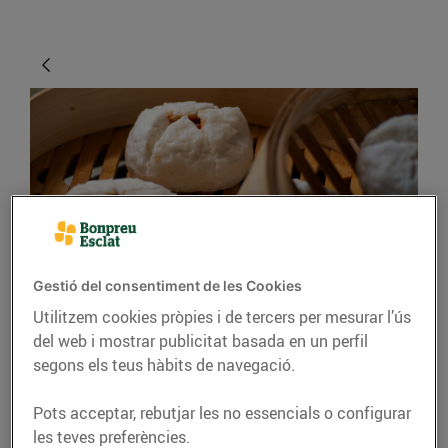
CONSELLS I HÀBITS SALUDABLES
Gestió del consentiment de les Cookies
Utilitzem cookies pròpies i de tercers per mesurar l’ús
Cuinar al vapor
del web i mostrar publicitat basada en un perfil
segons els teus hàbits de navegació.
Cuinar al vapor és una de les
maneres més saludables que
Pots acceptar, rebutjar les no essencials o configurar
hi ha de coure els aliments i
les teves preferències.