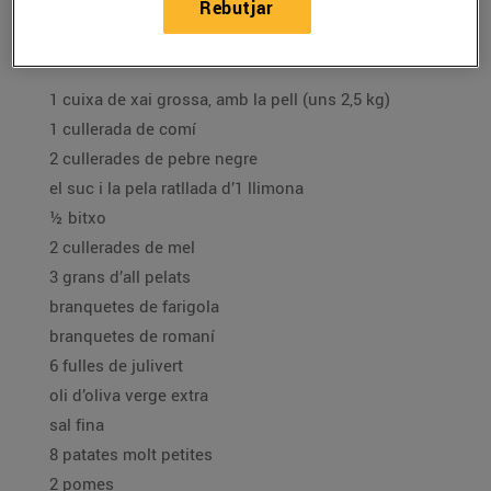
Rebutjar
Ingredients per a 4 persones:
1 cuixa de xai grossa, amb la pell (uns 2,5 kg)
1 cullerada de comí
2 cullerades de pebre negre
el suc i la pela ratllada d’1 llimona
½ bitxo
2 cullerades de mel
3 grans d’all pelats
branquetes de farigola
branquetes de romaní
6 fulles de julivert
oli d’oliva verge extra
sal fina
8 patates molt petites
2 pomes