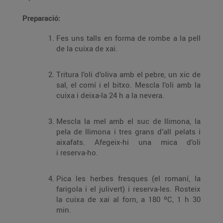
Preparació:
Fes uns talls en forma de rombe a la pell
de la cuixa de xai.
Tritura l’oli d’oliva amb el pebre, un xic de
sal, el comí i el bitxo. Mescla l’oli amb la
cuixa i deixa-la 24 h a la nevera.
Mescla la mel amb el suc de llimona, la
pela de llimona i tres grans d’all pelats i
aixafats. Afegeix-hi una mica d’oli
i reserva-ho.
Pica les herbes fresques (el romaní, la
farigola i el julivert) i reserva-les. Rosteix
la cuixa de xai al forn, a 180 ºC, 1 h 30
min.