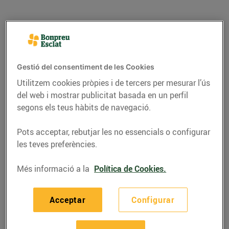
Gestió del consentiment de les Cookies
Utilitzem cookies pròpies i de tercers per mesurar l’ús
del web i mostrar publicitat basada en un perfil
segons els teus hàbits de navegació.
Pots acceptar, rebutjar les no essencials o configurar
les teves preferències.
RECEPTES
Cuixa de xai al forn
Més informació a la
Política de Cookies.
amb herbes fresques,
patates i pomes
Acceptar
Configurar
12/d’abril/2021