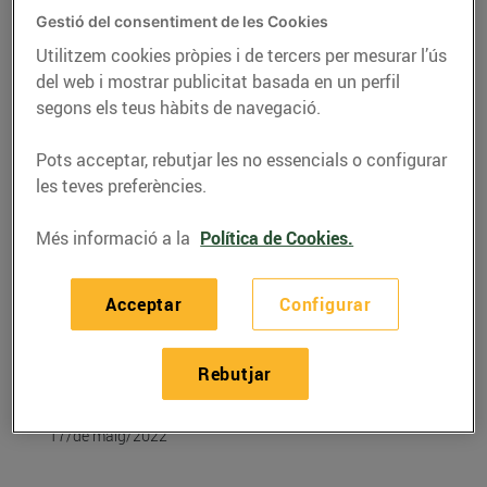
Gestió del consentiment de les Cookies
Utilitzem cookies pròpies i de tercers per mesurar l’ús
del web i mostrar publicitat basada en un perfil
segons els teus hàbits de navegació.
Pots acceptar, rebutjar les no essencials o configurar
les teves preferències.
Més informació a la
Política de Cookies.
Acceptar
Configurar
RECEPTES
Cuscús de bròcoli de
Rebutjar
verdures
17/de maig/2022