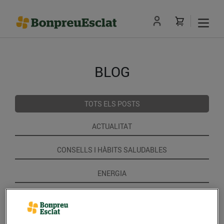
BLOG
TOTS ELS POSTS
ACTUALITAT
CONSELLS I HÀBITS SALUDABLES
ENERGIA
GASTRONOMIA I TRADICIONS
RECEPTES