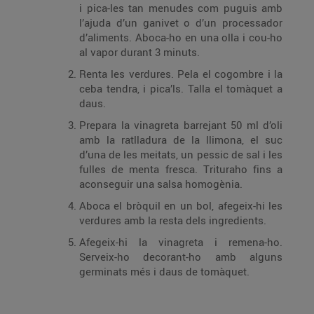
i pica-les tan menudes com puguis amb
l’ajuda d’un ganivet o d’un processador
d’aliments. Aboca-ho en una olla i cou-ho
al vapor durant 3 minuts.
Renta les verdures. Pela el cogombre i la
ceba tendra, i pica’ls. Talla el tomàquet a
daus.
Prepara la vinagreta barrejant 50 ml d’oli
amb la ratlladura de la llimona, el suc
d’una de les meitats, un pessic de sal i les
fulles de menta fresca. Trituraho fins a
aconseguir una salsa homogènia.
Aboca el bròquil en un bol, afegeix-hi les
verdures amb la resta dels ingredients.
Afegeix-hi la vinagreta i remena-ho.
Serveix-ho decorant-ho amb alguns
germinats més i daus de tomàquet.