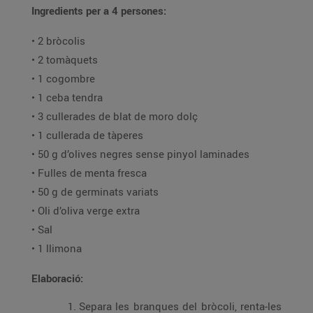
Ingredients per a 4 persones:
• 2 bròcolis
• 2 tomàquets
• 1 cogombre
• 1 ceba tendra
• 3 cullerades de blat de moro dolç
• 1 cullerada de tàperes
• 50 g d’olives negres sense pinyol laminades
• Fulles de menta fresca
• 50 g de germinats variats
• Oli d’oliva verge extra
• Sal
• 1 llimona
Elaboració:
Separa les branques del bròcoli, renta-les