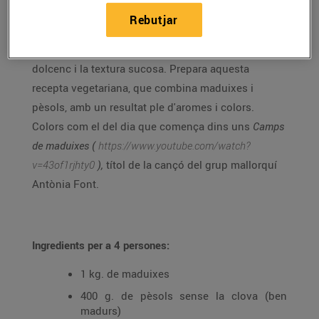
Si t'agraden les maduixes, aprofita aquests dies que
Rebutjar
arriben a l'apogeu i gaudeix d'un producte de
temporada i de proximitat, que sedueix pel toc
dolcenc i la textura sucosa. Prepara aquesta
recepta vegetariana, que combina maduixes i
pèsols, amb un resultat ple d'aromes i colors.
Colors com el del dia que comença dins uns
Camps
de maduixes (
https://www.youtube.com/watch?
v=43of1rjhty0
),
títol de la cançó del grup mallorquí
Antònia Font.
Ingredients per a 4 persones:
1 kg. de maduixes
400 g. de pèsols sense la clova (ben
madurs)