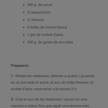
300 g. de sucre
3 carquinyolis
½ llimona
6 fulles de menta fresca
1 got de sorbet d’anís
200 g. de gotes de xocolata
Preparació:
1-
Neteja les maduixes, talla-les a quarts i posa-les
en un bol amb el sucre, el suc de mitja llimona i el
sorbet d’anís; reserva-ho a la nevera 2 h.
2-
Cola el suc de les maduixes i posa'l en una
cassola a reduir, fins que agafi una textura més