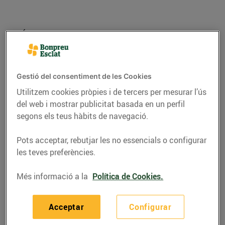
Gestió del consentiment de les Cookies
Utilitzem cookies pròpies i de tercers per mesurar l’ús
del web i mostrar publicitat basada en un perfil
segons els teus hàbits de navegació.
Pots acceptar, rebutjar les no essencials o configurar
RECEPTES
les teves preferències.
Tàrtar de maduixes i
Més informació a la
Política de Cookies.
pèsols
26/de maig/2020
Acceptar
Configurar