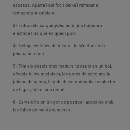
espessa. Aparta'l del foc i deixa'l refredar a
temperatura ambient.
3-
Tritura els carquinyolis amb una batedora
elèctrica fins que en quedi pols.
4-
Neteja les fulles de menta i talla'n dues a la
juliana ben fina.
5-
Tria els pèsols més madurs i posa'ls en un bol,
afegeix-hi les maduixes, les gotes de xocolata, la
juliana de menta, la pols de carquinyolis i acaba-ho
de lligar amb el suc reduït.
6-
Serveix-ho en un got de postres i acaba-ho amb
les fulles de menta senceres.